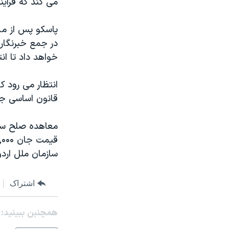
می کند که فرآي
مستندها
فرهنگ و زندگی
حقوق شهروندی
انتخابات ریاست جمهوری آمریکا ۲۰۲۴
پاسکو پس از ملا
اقتصادی
حمله جمهوری اسلامی به اسرائیل
در جمع خبرنگار
خواهد داد تا ان
رمز مهسا
علم و فناوری
اسرائیل در جنگ
ورزش زنان در ایران
انتظار می رود که
گالری عکس
اعتراضات زن، زندگی، آزادی
قانون اساسی جدي
آرشیو پخش زنده
مجموعه مستندهای دادخواهی
معاهده صلح سال
تریبونال مردمی آبان ۹۸
دادگاه حمید نوری
سازمان ملل اردو
چهل سال گروگان‌گیری
اشتراک
قانون شفافیت دارائی کادر رهبری ایران
اعتراضات مردمی آبان ۹۸
همچنبن ببینید:
اسرائیل در جنگ