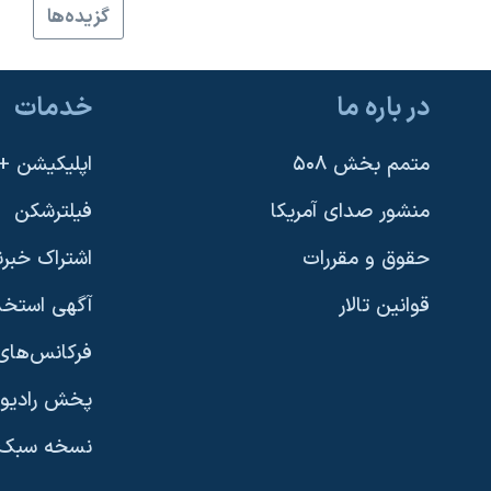
گزيده‌ها
نرگس محمدی برنده جایزه نوبل صلح
همایش محافظه‌کاران آمریکا «سی‌پک»
در باره ما
خدمات
صفحه‌های ویژه
سفر پرزیدنت ترامپ به چین
متمم بخش ۵۰۸
اپلیکیشن +VOA
منشور صدای آمریکا
فیلترشکن
حقوق و مقررات
اشتراک خبرن
قوانین تالار
آگهی استخد
فرکانس‌های 
پخش رادیو
یادگیری زبان انگلیسی
نسخه سبک 