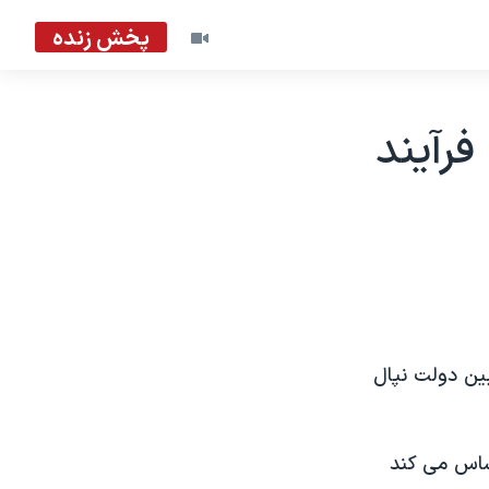
پخش زنده
فرآيند
ين دولت نپال
ساس می کند