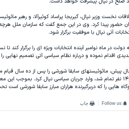
ند صلح در نپال پيشرفت خواهد داشت.
قات نخست وزير نپال، گيريجا پراساد کوئيرآلا، و رهبر مائوئيست
ان حضور پيدا کرد. وی در اين جمع گفت که سازمان ملل هرچه ب
تخابات آتی نپال با موفقيت برگزار شود.
 دولت در ماه نوامبر آينده انتخابات ويژه ای را برگزار کند تا
دی اقدام نموده و درباره نظام سياسی آتی تصميم نهايی را ا
 پيش، مائوئيستهای سابقا شورشی را پس از ده سال قيام مس
قيمت جان ۱۴,۰۰۰ نفر تمام شد، وارد جريان سياسی نپال کرد. بموجب اين
گاه هايی را که دربرگيرنده هزاران مبارز سابقا شورشی است تحت
Follow us
چاپ