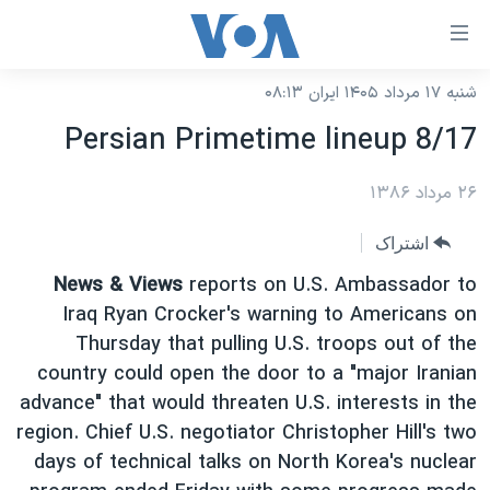
ینکهای
ابل
سترسی
شنبه ۱۷ مرداد ۱۴۰۵ ایران ۰۸:۱۳
خانه
هش
Persian Primetime lineup 8/17
نسخه سبک وب‌سایت
ه
حتوای
۲۶ مرداد ۱۳۸۶
موضوع ها
صلی
برنامه های تلویزیونی
ایران
اشتراک
هش
جدول برنامه ها
ه
آمریکا
News & Views
reports on U.S. Ambassador to
فحه
صفحه‌های ویژه
Iraq Ryan Crocker's warning to Americans on
جهان
صلی
Thursday that pulling U.S. troops out of the
فرکانس‌های صدای آمریکا
ورزشی
جام جهانی ۲۰۲۶
هش
country could open the door to a "major Iranian
پخش رادیویی
ه
گزیده‌ها
عملیات خشم حماسی
advance" that would threaten U.S. interests in the
ستجو
region. Chief U.S. negotiator Christopher Hill's two
۲۵۰سالگی آمریکا
ویژه برنامه‌ها
یادگیری زبان انگلیسی
days of technical talks on North Korea's nuclear
ویدیوها
بایگانی برنامه‌های تلویزیونی