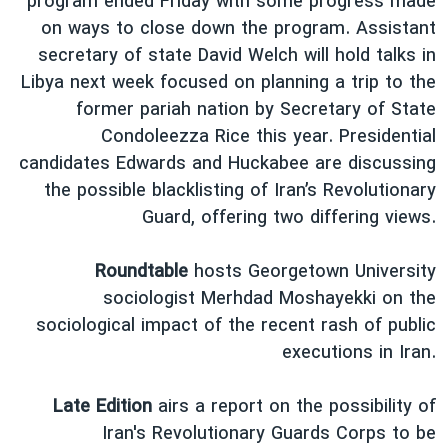
program ended Friday with some progress made
دنبال کنید
مستندها
فرهنگ و زندگی
on ways to close down the program. Assistant
secretary of state David Welch will hold talks in
حقوق شهروندی
انتخابات ریاست جمهوری آمریکا ۲۰۲۴
Libya next week focused on planning a trip to the
اقتصادی
حمله جمهوری اسلامی به اسرائیل
former pariah nation by Secretary of State
رمز مهسا
علم و فناوری
Condoleezza Rice this year. Presidential
زبانهای مختلف
candidates Edwards and Huckabee are discussing
اسرائیل در جنگ
ورزش زنان در ایران
the possible blacklisting of Iran’s Revolutionary
گالری عکس
اعتراضات زن، زندگی، آزادی
Guard, offering two differing views.
آرشیو پخش زنده
مجموعه مستندهای دادخواهی
Roundtable
hosts Georgetown University
تریبونال مردمی آبان ۹۸
sociologist Merhdad Moshayekki on the
دادگاه حمید نوری
sociological impact of the recent rash of public
چهل سال گروگان‌گیری
executions in Iran.
قانون شفافیت دارائی کادر رهبری ایران
Late Edition
airs a report on the possibility of
اعتراضات مردمی آبان ۹۸
Iran's Revolutionary Guards Corps to be