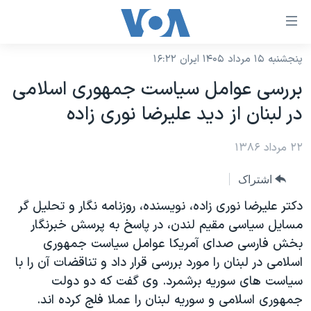
ینکهای
ابل
سترسی
پنجشنبه ۱۵ مرداد ۱۴۰۵ ایران ۱۶:۲۲
خانه
هش
بررسی عوامل سياست جمهوری اسلامی
نسخه سبک وب‌سایت
ه
در لبنان از ديد عليرضا نوری زاده
حتوای
موضوع ها
صلی
۲۲ مرداد ۱۳۸۶
برنامه های تلویزیونی
ایران
هش
جدول برنامه ها
ه
آمریکا
اشتراک
فحه
صفحه‌های ویژه
جهان
دکتر عليرضا نوری زاده، نويسنده، روزنامه نگار و تحليل گر
صلی
فرکانس‌های صدای آمریکا
مسايل سياسی مقيم لندن، در پاسخ به پرسش خبرنگار
ورزشی
جام جهانی ۲۰۲۶
هش
بخش فارسی صدای آمريکا عوامل سياست جمهوری
پخش رادیویی
ه
گزیده‌ها
عملیات خشم حماسی
اسلامی در لبنان را مورد بررسی قرار داد و تناقضات آن را با
ستجو
۲۵۰سالگی آمریکا
ویژه برنامه‌ها
سياست های سوريه برشمرد. وی گفت که دو دولت
یادگیری زبان انگلیسی
جمهوری اسلامی و سوريه لبنان را عملا فلج کرده اند.
ویدیوها
بایگانی برنامه‌های تلویزیونی