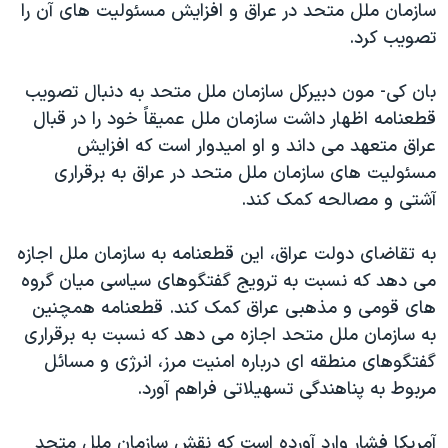
سازمان ملل متحد در عراق و افزايش مسئوليت های آن را
دنبال کنید
مستندها
فرهنگ و زندگی
تصويب کرد.
حقوق شهروندی
انتخابات ریاست جمهوری آمریکا ۲۰۲۴
بان کی- مون دبيرکل سازمان ملل متحد به دنبال تصويب
اقتصادی
حمله جمهوری اسلامی به اسرائیل
قطعنامه اظهار داشت سازمان ملل عميقاً خود را در قبال
رمز مهسا
علم و فناوری
عراق متعهد می داند و او اميدوار است که افزايش
زبانهای مختلف
اسرائیل در جنگ
ورزش زنان در ایران
مسئوليت های سازمان ملل متحد در عراق به برقراری
آشتی و مصالحه کمک کند.
گالری عکس
اعتراضات زن، زندگی، آزادی
آرشیو پخش زنده
مجموعه مستندهای دادخواهی
به تقاضای دولت عراق، اين قطعنامه به سازمان ملل اجازه
تریبونال مردمی آبان ۹۸
می دهد که نسبت به ترويج گفتگوهای سياسی ميان گروه
های قومی و مذهبی عراق کمک کند. قطعنامه همچنين
دادگاه حمید نوری
به سازمان ملل متحد اجازه می دهد که نسبت به برقراری
چهل سال گروگان‌گیری
گفتگوهای منطقه ای درباره امنيت مرز، انرژی و مسائل
قانون شفافیت دارائی کادر رهبری ایران
مربوط به پناهندگی تسهيلاتی فراهم آورد.
اعتراضات مردمی آبان ۹۸
آمريکا فشار وارد آورده است که نقش سازمان ملل متحد