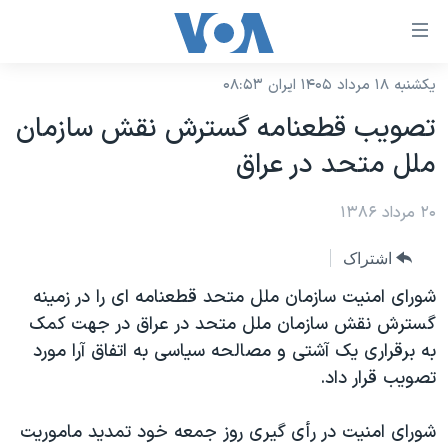
ینکهای
ابل
سترسی
یکشنبه ۱۸ مرداد ۱۴۰۵ ایران ۰۸:۵۳
خانه
هش
تصويب قطعنامه گسترش نقش سازمان
نسخه سبک وب‌سایت
ه
ملل متحد در عراق
حتوای
موضوع ها
صلی
۲۰ مرداد ۱۳۸۶
برنامه های تلویزیونی
ایران
هش
جدول برنامه ها
ه
آمریکا
اشتراک
فحه
صفحه‌های ویژه
جهان
شورای امنيت سازمان ملل متحد قطعنامه ای را در زمينه
صلی
فرکانس‌های صدای آمریکا
گسترش نقش سازمان ملل متحد در عراق در جهت کمک
ورزشی
جام جهانی ۲۰۲۶
هش
به برقراری يک آشتی و مصالحه سياسی به اتفاق آرا مورد
پخش رادیویی
ه
گزیده‌ها
عملیات خشم حماسی
تصويب قرار داد.
ستجو
۲۵۰سالگی آمریکا
ویژه برنامه‌ها
یادگیری زبان انگلیسی
شورای امنيت در رأی گيری روز جمعه خود تمديد ماموريت
ویدیوها
بایگانی برنامه‌های تلویزیونی