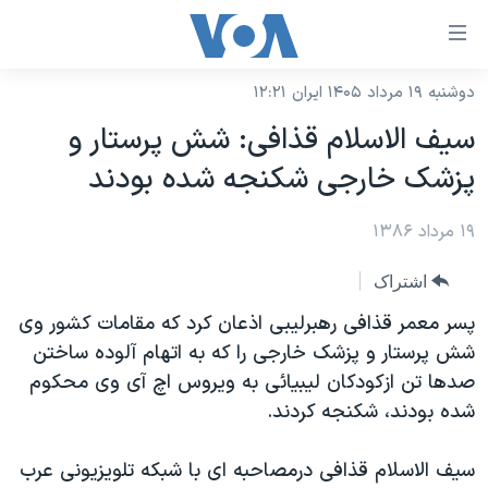
ینکهای
ابل
سترسی
دوشنبه ۱۹ مرداد ۱۴۰۵ ایران ۱۲:۲۱
خانه
هش
سیف الاسلام قذافی: شش پرستار و
نسخه سبک وب‌سایت
ه
پزشک خارجی شکنجه شده بودند
حتوای
موضوع ها
صلی
۱۹ مرداد ۱۳۸۶
برنامه های تلویزیونی
ایران
هش
جدول برنامه ها
ه
آمریکا
اشتراک
فحه
صفحه‌های ویژه
جهان
پسر معمر قذافی رهبرلیبی اذعان کرد که مقامات کشور وی
صلی
فرکانس‌های صدای آمریکا
شش پرستار و پزشک خارجی را که به اتهام آلوده ساختن
ورزشی
جام جهانی ۲۰۲۶
هش
صدها تن ازکودکان لیبیائی به ویروس اچ آی وی محکوم
پخش رادیویی
ه
گزیده‌ها
عملیات خشم حماسی
شده بودند، شکنجه کردند.
ستجو
۲۵۰سالگی آمریکا
ویژه برنامه‌ها
یادگیری زبان انگلیسی
سیف الاسلام قذافی درمصاحبه ای با شبکه تلویزیونی عرب
ویدیوها
بایگانی برنامه‌های تلویزیونی