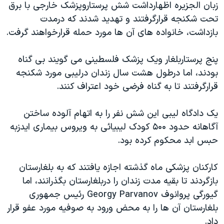
زبان الجزیره اظهارداشت شش پرستاروپزشک خارجی با برق
دنبال کنید
مستندها
فرهنگ و زندگی
تحت شکنجه قرارگرفتند و تهدید شدند که درمدت
حقوق شهروندی
انتخابات ریاست جمهوری آمریکا ۲۰۲۴
بازداشت، خانواده های آن ها مورد حمله قرارخواهند گرفت.
اقتصادی
حمله جمهوری اسلامی به اسرائیل
پنج پرستاربلغار ویک پزشک فلسطینی می گویند بی گناه
رمز مهسا
علم و فناوری
بودند، اما درطول هشت سال زندان درلیبی مورد شکنجه
زبانهای مختلف
اسرائیل در جنگ
ورزش زنان در ایران
قرارگرفتند تا به گناه فرضی خود اعتراف کنند.
گالری عکس
اعتراضات زن، زندگی، آزادی
یک دادگاه لیبی این شش نفر را به اتهام آلوده ساختن
آرشیو پخش زنده
مجموعه مستندهای دادخواهی
آگاهانه حدود ۵۰۰ کودک لیبیائی به ویروس بیماری ایدزبه
تریبونال مردمی آبان ۹۸
حبس ابد محکوم کرده بود.
دادگاه حمید نوری
کارکنان پزشکی ماه گذشته اجازه یافتند که به بلغارستان
چهل سال گروگان‌گیری
بازگردند تا بقیه مدت زندان را دربلغارستان بگذرانند، اما
قانون شفافیت دارائی کادر رهبری ایران
گیورگی پروانوف Georgy Parvanov رئیس جمهوری
بلغارستان آن ها را به محض ورود به صوفیه مورد عفو قرار
اعتراضات مردمی آبان ۹۸
داد.