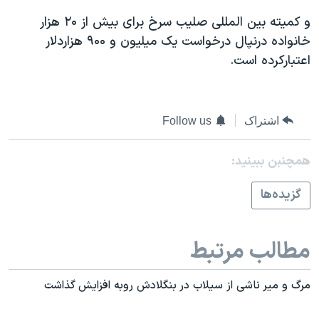
اسرائیل در جنگ
و کمیته بین المللی صلیب سرخ برای بیش از ۲۰ هزار
نرگس محمدی برنده جایزه نوبل صلح
خانواده درنپال درخواست یک میلیون و ۹۰۰ هزاردلار
همایش محافظه‌کاران آمریکا «سی‌پک»
اعتبارکرده است.
صفحه‌های ویژه
سفر پرزیدنت ترامپ به چین
اشتراک
Follow us
همچنبن ببینید:
گزيده‌ها
مطالب مرتبط
مرگ و مير ناشی از سيلاب در بنگلادش روبه افزايش گذاشت