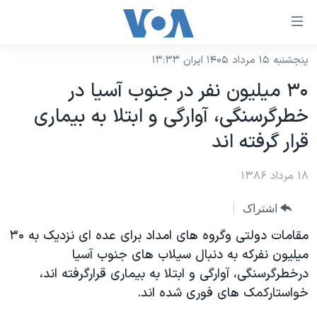
ینکهای
ابل
سترسی
پنجشنبه ۱۵ مرداد ۱۴۰۵ ایران ۱۳:۳۳
خانه
هش
۳۰ میلیون نفر در جنوب آسیا در
نسخه سبک وب‌سایت
ه
خطرگرسنگی، آوارگی و ابتلا به بیماری
حتوای
موضوع ها
قرار گرفته اند
صلی
برنامه های تلویزیونی
ایران
هش
۱۸ مرداد ۱۳۸۶
جدول برنامه ها
ه
آمریکا
فحه
صفحه‌های ویژه
جهان
اشتراک
صلی
فرکانس‌های صدای آمریکا
ورزشی
جام جهانی ۲۰۲۶
مقامات دولتی وگروه های امداد برای عده ای نزديک به ۳۰
هش
پخش رادیویی
میلیون نفرکه به دنبال سیلاب های جنوب آسیا
ه
گزیده‌ها
عملیات خشم حماسی
درخطرگرسنگی، آوارگی و ابتلا به بیماری قرارگرفته اند،
ستجو
۲۵۰سالگی آمریکا
ویژه برنامه‌ها
یادگیری زبان انگلیسی
خواستارکمک های فوری شده اند.
ویدیوها
بایگانی برنامه‌های تلویزیونی