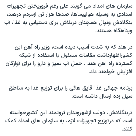
سازمان های امداد می گویند علی رغم فروریختن تجهیزات
دنبال کنید
مستندها
فرهنگ و زندگی
امدادی به وسیله هواپیماها، صدها هزار تن ازمردم درهند،
حقوق شهروندی
انتخابات ریاست جمهوری آمریکا ۲۰۲۴
بنگلادش ونپال همچنان درتلاش برای دستیابی به غذا، آب
اقتصادی
حمله جمهوری اسلامی به اسرائیل
وپناهگاه هستند.
رمز مهسا
علم و فناوری
زبانهای مختلف
در هند که به شدت آسیب دیده است، وزیر راه آهن این
اسرائیل در جنگ
ورزش زنان در ایران
کشوراظهارداشت مقامات مسئول با استفاده از شبکه
گالری عکس
اعتراضات زن، زندگی، آزادی
گسترده راه آهن هند ، حمل آب تمیز و دارو را برای آوارگان
افزایش خواهند داد.
آرشیو پخش زنده
مجموعه مستندهای دادخواهی
تریبونال مردمی آبان ۹۸
برنامه جهانی غذا قایق هائی را برای توزیع غذا به مناطق
دادگاه حمید نوری
سیل زده ارسال داشته است.
چهل سال گروگان‌گیری
دربنگلادش، دولت ازشهروندان ثروتمند این کشورخواسته
قانون شفافیت دارائی کادر رهبری ایران
است که درتوزیع تجهیزات لازم، به سازمان های امداد کمک
اعتراضات مردمی آبان ۹۸
کنند.