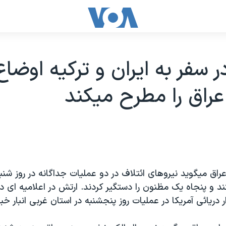
ر سفر به ايران و ترکيه اوضاع
عراق را مطرح ميکند
عراق ميگويد نيروهای ائتلاف در دو عمليات جداگانه در روز شنب
د و پنجاه يک مظنون را دستگير کردند. ارتش در اعلاميه ای دي
دريائی آمريکا در عمليات روز پنجشنبه در استان غربی انبار خب