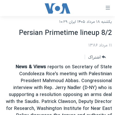
ینکهای
ابل
سترسی
یکشنبه ۱۸ مرداد ۱۴۰۵ ایران ۱۰:۲۹
خانه
هش
Persian Primetime lineup 8/2
نسخه سبک وب‌سایت
ه
حتوای
۱۱ مرداد ۱۳۸۶
موضوع ها
صلی
برنامه های تلویزیونی
ایران
اشتراک
هش
جدول برنامه ها
ه
آمریکا
News & Views
reports on Secretary of State
فحه
صفحه‌های ویژه
Condoleeza Rice's meeting with Palestinian
جهان
صلی
President Mahmoud Abbas. Congressional
فرکانس‌های صدای آمریکا
ورزشی
جام جهانی ۲۰۲۶
هش
interview with Rep. Jerry Nadler (D-NY) who is
پخش رادیویی
ه
گزیده‌ها
عملیات خشم حماسی
suppporting a resolution opposing an arms deal
ستجو
with the Saudis. Patrick Clawson, Deputy Director
۲۵۰سالگی آمریکا
ویژه برنامه‌ها
یادگیری زبان انگلیسی
for Research, Washington Institute for Near East
ویدیوها
بایگانی برنامه‌های تلویزیونی