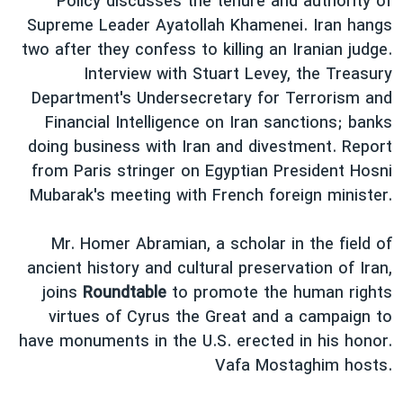
Policy discusses the tenure and authority of
دنبال کنید
مستندها
فرهنگ و زندگی
Supreme Leader Ayatollah Khamenei. Iran hangs
two after they confess to killing an Iranian judge.
حقوق شهروندی
انتخابات ریاست جمهوری آمریکا ۲۰۲۴
Interview with Stuart Levey, the Treasury
اقتصادی
حمله جمهوری اسلامی به اسرائیل
Department's Undersecretary for Terrorism and
رمز مهسا
علم و فناوری
Financial Intelligence on Iran sanctions; banks
زبانهای مختلف
doing business with Iran and divestment. Report
اسرائیل در جنگ
ورزش زنان در ایران
from Paris stringer on Egyptian President Hosni
گالری عکس
اعتراضات زن، زندگی، آزادی
Mubarak's meeting with French foreign minister.
آرشیو پخش زنده
مجموعه مستندهای دادخواهی
Mr. Homer Abramian, a scholar in the field of
تریبونال مردمی آبان ۹۸
ancient history and cultural preservation of Iran,
دادگاه حمید نوری
joins
Roundtable
to promote the human rights
چهل سال گروگان‌گیری
virtues of Cyrus the Great and a campaign to
have monuments in the U.S. erected in his honor.
قانون شفافیت دارائی کادر رهبری ایران
Vafa Mostaghim hosts.
اعتراضات مردمی آبان ۹۸