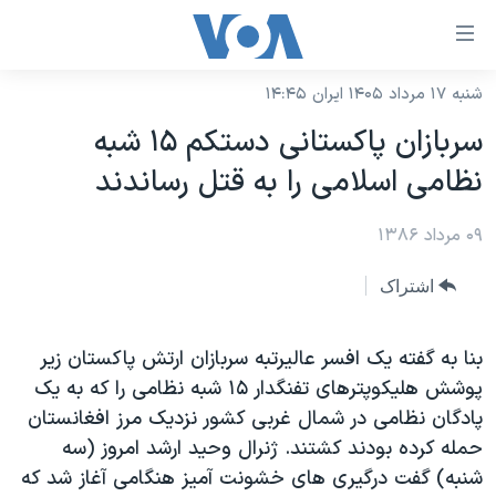
ینکهای
ابل
سترسی
شنبه ۱۷ مرداد ۱۴۰۵ ایران ۱۴:۴۵
خانه
هش
سربازان پاکستانی دستکم ۱۵ شبه
نسخه سبک وب‌سایت
ه
نظامی اسلامی را به قتل رساندند
حتوای
موضوع ها
صلی
۰۹ مرداد ۱۳۸۶
برنامه های تلویزیونی
ایران
هش
جدول برنامه ها
ه
آمریکا
اشتراک
فحه
صفحه‌های ویژه
جهان
صلی
فرکانس‌های صدای آمریکا
بنا به گفته يک افسر عاليرتبه سربازان ارتش پاکستان زير
ورزشی
جام جهانی ۲۰۲۶
هش
پوشش هليکوپترهای تفنگدار ۱۵ شبه نظامی را که به يک
پخش رادیویی
ه
گزیده‌ها
عملیات خشم حماسی
پادگان نظامی در شمال غربی کشور نزديک مرز افغانستان
ستجو
۲۵۰سالگی آمریکا
ویژه برنامه‌ها
حمله کرده بودند کشتند. ژنرال وحيد ارشد امروز (سه
یادگیری زبان انگلیسی
شنبه) گفت درگيری های خشونت آميز هنگامی آغاز شد که
ویدیوها
بایگانی برنامه‌های تلویزیونی