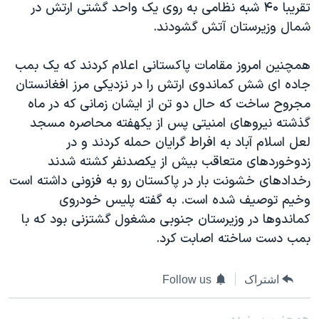
تقريبا ۴۰ شبه نظامی به روی يک واحد گشتی ارتش در
دنبال کنید
مستندها
فرهنگ و زندگی
شمال وزيرستان آتش گشودند.
حقوق شهروندی
انتخابات ریاست جمهوری آمریکا ۲۰۲۴
همچنين امروز مقامات پاکستانی اعلام کردند که يک بمب
اقتصادی
حمله جمهوری اسلامی به اسرائیل
جاده ای شش کماندوی ارتش را در نزديکی مرز افغانستان
رمز مهسا
علم و فناوری
مجروح ساخت که حال دو تن از ايشان زمانی که در ماه
زبانهای مختلف
اسرائیل در جنگ
ورزش زنان در ایران
گذشته نيروهای امنيتی پس از يکهفته محاصره مسجد
لعل اسلام آباد به افراط گرايان حمله کردند و در
گالری عکس
اعتراضات زن، زندگی، آزادی
زدوخوردهای متعاقب بيش از يکصدنفر کشته شدند
آرشیو پخش زنده
مجموعه مستندهای دادخواهی
رخدادهای خشونت بار در پاکستان رو به فزونی داشته است
تریبونال مردمی آبان ۹۸
وخيم توصيف شده است. به گفته پليس خودروی
کماندوها در وزيرستان جنوبی مشغول گشتزنی بود که با
دادگاه حمید نوری
بمب دست ساخته اصابت کرد.
چهل سال گروگان‌گیری
قانون شفافیت دارائی کادر رهبری ایران
اشتراک
Follow us
اعتراضات مردمی آبان ۹۸