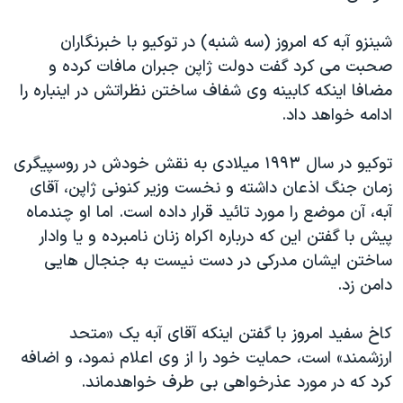
دنبال کنید
مستندها
فرهنگ و زندگی
شينزو آبه که امروز (سه شنبه) در توکيو با خبرنگاران
حقوق شهروندی
انتخابات ریاست جمهوری آمریکا ۲۰۲۴
صحبت می کرد گفت دولت ژاپن جبران مافات کرده و
اقتصادی
حمله جمهوری اسلامی به اسرائیل
مضافا اينکه کابينه وی شفاف ساختن نظراتش در اينباره را
ادامه خواهد داد.
رمز مهسا
علم و فناوری
زبانهای مختلف
اسرائیل در جنگ
ورزش زنان در ایران
توکيو در سال ۱۹۹۳ ميلادی به نقش خودش در روسپيگری
گالری عکس
اعتراضات زن، زندگی، آزادی
زمان جنگ اذعان داشته و نخست وزير کنونی ژاپن، آقای
آبه، آن موضع را مورد تائيد قرار داده است. اما او چندماه
آرشیو پخش زنده
مجموعه مستندهای دادخواهی
پيش با گفتن اين که درباره اکراه زنان نامبرده و يا وادار
تریبونال مردمی آبان ۹۸
ساختن ايشان مدرکی در دست نيست به جنجال هايی
دادگاه حمید نوری
دامن زد.
چهل سال گروگان‌گیری
کاخ سفيد امروز با گفتن اينکه آقای آبه يک «متحد
قانون شفافیت دارائی کادر رهبری ایران
ارزشمند» است، حمايت خود را از وی اعلام نمود، و اضافه
اعتراضات مردمی آبان ۹۸
کرد که در مورد عذرخواهی بی طرف خواهدماند.