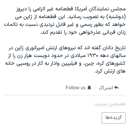
اسرائیل در جنگ
مجلس نمايندگان آمريکا قطعنامه غير الزامی را ديروز
نرگس محمدی برنده جایزه نوبل صلح
(دوشنبه) به تصويب رسانيد. اين قطعنامه از ژاپن می
همایش محافظه‌کاران آمریکا «سی‌پک»
خواهد که بطور رسمی و غير قابل ترديدی نسبت به تالمات
زنان قربانی عذرخواهی خود را تقديم کند.
صفحه‌های ویژه
سفر پرزیدنت ترامپ به چین
تاريخ دانان گفته اند که نيروهای ارتش امپراتوری ژاپن در
سالهای دهه ۱۹۳۰ ميلادی در حدود دويست هزار زن را از
کشورهای کره، چين، و فيليپين وادار به کار در روسپی خانه
های ارتش کرد.
اشتراک
Follow us
همچنبن ببینید:
گزيده‌ها