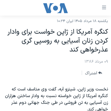
ینکهای
ابل
سترسی
یکشنبه ۱۸ مرداد ۱۴۰۵ ایران ۱۰:۲۴
خانه
هش
کنگره آمريکا از ژاپن خواست برای وادار
نسخه سبک وب‌سایت
ه
کردن زنان آسيايی به روسپی گری
حتوای
موضوع ها
عذرخواهی کند
صلی
برنامه های تلویزیونی
ایران
هش
۰۹ مرداد ۱۳۸۶
جدول برنامه ها
ه
آمریکا
فحه
صفحه‌های ویژه
جهان
اشتراک
صلی
فرکانس‌های صدای آمریکا
ورزشی
جام جهانی ۲۰۲۶
هش
پخش رادیویی
نخست وزير ژاپن، شينزو آبه، گفت وی متاسف است که
ه
گزیده‌ها
عملیات خشم حماسی
کنگره آمريکا از ژاپن خواسته نسبت به وادار ساختن هزاران
ستجو
۲۵۰سالگی آمریکا
ویژه برنامه‌ها
یادگیری زبان انگلیسی
زن آسيايی به تن فروشی در طی جنگ جهانی دوم عذر
ویدیوها
بایگانی برنامه‌های تلویزیونی
خواهی کند.