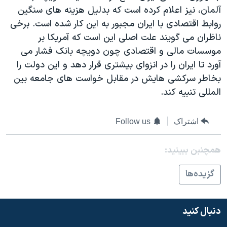
آلمان، نيز اعلام کرده است که بدليل هزينه های سنگين
دنبال کنید
مستندها
فرهنگ و زندگی
روابط اقتصادی با ايران مجبور به اين کار شده است. برخی
حقوق شهروندی
انتخابات ریاست جمهوری آمریکا ۲۰۲۴
ناظران می گويند علت اصلی اين است که آمريکا بر
اقتصادی
حمله جمهوری اسلامی به اسرائیل
موسسات مالی و اقتصادی چون دويچه بانک فشار می
آورد تا ايران را در انزوای بيشتری قرار دهد و اين دولت را
رمز مهسا
علم و فناوری
زبانهای مختلف
بخاطر سرکشی هايش در مقابل خواست های جامعه بين
اسرائیل در جنگ
ورزش زنان در ایران
المللی تنبيه کند.
گالری عکس
اعتراضات زن، زندگی، آزادی
آرشیو پخش زنده
مجموعه مستندهای دادخواهی
اشتراک
Follow us
تریبونال مردمی آبان ۹۸
همچنبن ببینید:
دادگاه حمید نوری
گزيده‌ها
چهل سال گروگان‌گیری
قانون شفافیت دارائی کادر رهبری ایران
دنبال کنید
اعتراضات مردمی آبان ۹۸