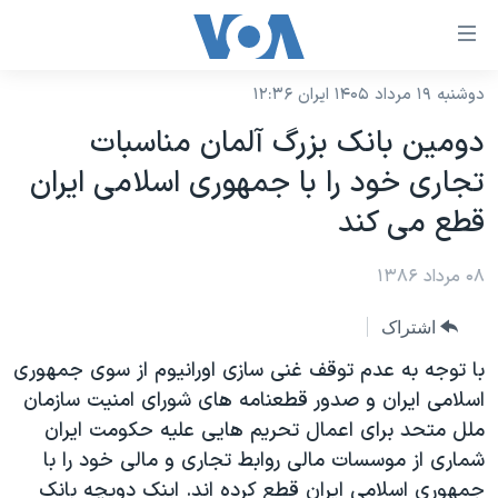
ینکهای
ابل
سترسی
دوشنبه ۱۹ مرداد ۱۴۰۵ ایران ۱۲:۳۶
خانه
هش
دومين بانک بزرگ آلمان مناسبات
نسخه سبک وب‌سایت
ه
تجاری خود را با جمهوری اسلامی ايران
حتوای
موضوع ها
قطع می کند
صلی
برنامه های تلویزیونی
ایران
هش
۰۸ مرداد ۱۳۸۶
جدول برنامه ها
ه
آمریکا
فحه
صفحه‌های ویژه
جهان
اشتراک
صلی
فرکانس‌های صدای آمریکا
ورزشی
جام جهانی ۲۰۲۶
با توجه به عدم توقف غنی سازی اورانيوم از سوی جمهوری
هش
پخش رادیویی
اسلامی ايران و صدور قطعنامه های شورای امنيت سازمان
ه
گزیده‌ها
عملیات خشم حماسی
ملل متحد برای اعمال تحريم هايی عليه حکومت ايران
ستجو
۲۵۰سالگی آمریکا
ویژه برنامه‌ها
یادگیری زبان انگلیسی
شماری از موسسات مالی روابط تجاری و مالی خود را با
ویدیوها
بایگانی برنامه‌های تلویزیونی
جمهوری اسلامی ايران قطع کرده اند. اينک دويچه بانک