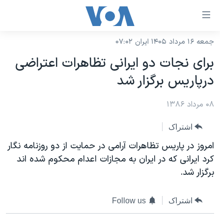
ینکهای
ابل
سترسی
جمعه ۱۶ مرداد ۱۴۰۵ ایران ۰۷:۰۲
خانه
هش
برای نجات دو ايرانی تظاهرات اعتراضی
نسخه سبک وب‌سایت
ه
درپاريس برگزار شد
حتوای
موضوع ها
صلی
۰۸ مرداد ۱۳۸۶
برنامه های تلویزیونی
ایران
هش
جدول برنامه ها
ه
آمریکا
اشتراک
فحه
صفحه‌های ویژه
جهان
امروز در پاريس تظاهرات آرامی در حمايت از دو روزنامه نگار
صلی
فرکانس‌های صدای آمریکا
کرد ايرانی که در ايران به مجازات اعدام محکوم شده اند
ورزشی
جام جهانی ۲۰۲۶
هش
برگزار شد.
پخش رادیویی
ه
گزیده‌ها
عملیات خشم حماسی
ستجو
۲۵۰سالگی آمریکا
ویژه برنامه‌ها
یادگیری زبان انگلیسی
اشتراک
Follow us
ویدیوها
بایگانی برنامه‌های تلویزیونی