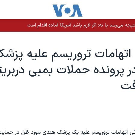
یجه می‌رسد یا نه؛ اگر لازم باشد آمریکا آماده اقدام است
ا اتهامات تروريسم عليه پزش
 پرونده حملات بمبی دربريتان
فت
ائی اتهامات تروريسم عليه يک پزشک هندی مورد ظنّ در حمايت