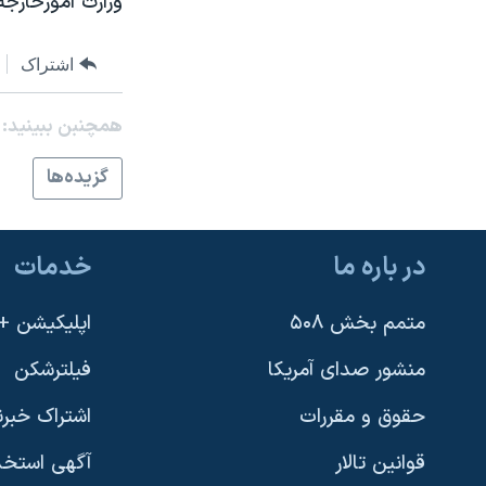
وزارت امورخارجه 
نرگس محمدی برنده جایزه نوبل صلح
اشتراک
همایش محافظه‌کاران آمریکا «سی‌پک»
صفحه‌های ویژه
همچنبن ببینید:
سفر پرزیدنت ترامپ به چین
گزيده‌ها
در باره ما
خدمات
متمم بخش ۵۰۸
اپلیکیشن +VOA
منشور صدای آمریکا
فیلترشکن
حقوق و مقررات
اشتراک خبرن
قوانین تالار
آگهی استخد