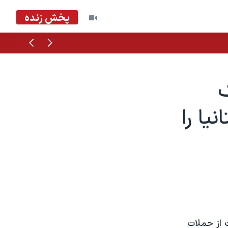
پخش زنده
قبلی
بعدی
ک
يا را
 از حملات