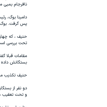
مستندها
فرهنگ و زندگی
نافرجام بمبی ماه
حقوق شهروندی
انتخابات ریاست جمهوری آمریکا ۲۰۲۴
دامينا بوگ، رئ
اقتصادی
حمله جمهوری اسلامی به اسرائیل
پس گرفت. بوگ گ
رمز مهسا
علم و فناوری
اسرائیل در جنگ
ورزش زنان در ایران
حنيف ، که چهار 
تحت بررسی است
گالری عکس
اعتراضات زن، زندگی، آزادی
آرشیو پخش زنده
مجموعه مستندهای دادخواهی
مقامات قبلا گفت
تریبونال مردمی آبان ۹۸
بستگانش داده ب
دادگاه حمید نوری
حنيف تکذيب ميکن
چهل سال گروگان‌گیری
قانون شفافیت دارائی کادر رهبری ایران
دو نفر از بستگا
و تحت تعقيب ه
اعتراضات مردمی آبان ۹۸
اسرائیل در جنگ