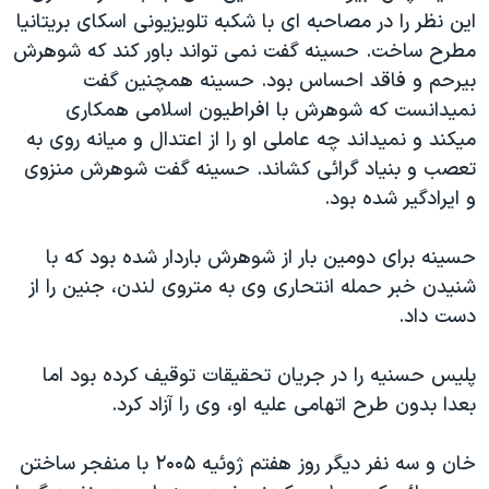
اين نظر را در مصاحبه ای با شکبه تلويزيونی اسکای بريتانيا
دنبال کنید
مستندها
فرهنگ و زندگی
مطرح ساخت. حسينه گفت نمی تواند باور کند که شوهرش
حقوق شهروندی
انتخابات ریاست جمهوری آمریکا ۲۰۲۴
بيرحم و فاقد احساس بود. حسينه همچنين گفت
اقتصادی
حمله جمهوری اسلامی به اسرائیل
نميدانست که شوهرش با افراطيون اسلامی همکاری
ميکند و نميداند چه عاملی او را از اعتدال و ميانه روی به
رمز مهسا
علم و فناوری
زبانهای مختلف
تعصب و بنياد گرائی کشاند. حسينه گفت شوهرش منزوی
اسرائیل در جنگ
ورزش زنان در ایران
و ايرادگير شده بود.
گالری عکس
اعتراضات زن، زندگی، آزادی
حسينه برای دومين بار از شوهرش باردار شده بود که با
آرشیو پخش زنده
مجموعه مستندهای دادخواهی
شنيدن خبر حمله انتحاری وی به متروی لندن، جنين را از
تریبونال مردمی آبان ۹۸
دست داد.
دادگاه حمید نوری
پليس حسنيه را در جريان تحقيقات توقيف کرده بود اما
چهل سال گروگان‌گیری
بعدا بدون طرح اتهامی عليه او، وی را آزاد کرد.
قانون شفافیت دارائی کادر رهبری ایران
اعتراضات مردمی آبان ۹۸
خان و سه نفر ديگر روز هفتم ژوئيه ۲۰۰۵ با منفجر ساختن