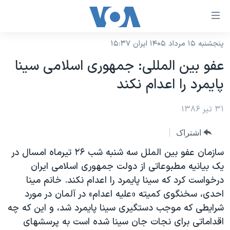
ینکهای
ابل
سترسی
پنجشنبه ۱۵ مرداد ۱۴۰۵ ایران ۱۵:۳۷
خانه
هش
عفو بين المللی: جمهوری اسلامی سينا
نسخه سبک وب‌سایت
ه
پايمرد را اعدام نکند
حتوای
موضوع ها
صلی
۳۱ تیر ۱۳۸۶
برنامه های تلویزیونی
ایران
هش
جدول برنامه ها
ه
آمریکا
اشتراک
فحه
صفحه‌های ویژه
جهان
سازمان عفو بين الملل سه شنبه شب ۲۶ تيرماه امسال در
صلی
فرکانس‌های صدای آمریکا
يک بيانيه مطبوعاتی از دولت جمهوری اسلامی ايران
ورزشی
جام جهانی ۲۰۲۶
هش
درخواست کرد که سينا پايمرد را اعدام نکند. خانم مينا
پخش رادیویی
ه
گزیده‌ها
عملیات خشم حماسی
احدی، سخنگوی کميته «عليه اعدام» در آلمان در مورد
ستجو
۲۵۰سالگی آمریکا
ویژه برنامه‌ها
شرايطی که موجب دستگيری سينا پايمرد شد، و اين که چه
یادگیری زبان انگلیسی
اقداماتی برای نجات جان سينا شده است به پرسشهای
ویدیوها
بایگانی برنامه‌های تلویزیونی