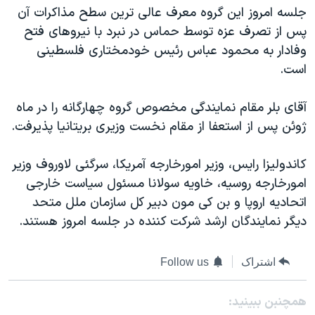
اسرائیل در جنگ
جلسه امروز اين گروه معرف عالی ترين سطح مذاکرات آن
نرگس محمدی برنده جایزه نوبل صلح
پس از تصرف عزه توسط حماس در نبرد با نيروهای فتح
وفادار به محمود عباس رئيس خودمختاری فلسطينی
همایش محافظه‌کاران آمریکا «سی‌پک»
است.
صفحه‌های ویژه
سفر پرزیدنت ترامپ به چین
آقای بلر مقام نمايندگی مخصوص گروه چهارگانه را در ماه
ژوئن پس از استعفا از مقام نخست وزيری بريتانيا پذيرفت.
کاندوليزا رايس، وزير امورخارجه آمريکا، سرگئی لاوروف وزير
امورخارجه روسيه، خاويه سولانا مسئول سياست خارجی
اتحاديه اروپا و بن کی مون دبير کل سازمان ملل متحد
ديگر نمايندگان ارشد شرکت کننده در جلسه امروز هستند.
اشتراک
Follow us
همچنبن ببینید: