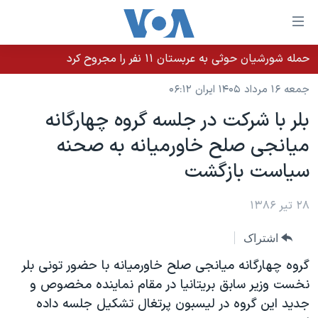
ینکهای
ابل
سترسی
حمله شورشیان حوثی به عربستان ۱۱ نفر را مجروح کرد
خانه
هش
جمعه ۱۶ مرداد ۱۴۰۵ ایران ۰۶:۱۲
نسخه سبک وب‌سایت
ه
بلر با شرکت در جلسه گروه چهارگانه
حتوای
موضوع ها
ميانجی صلح خاورميانه به صحنه
صلی
برنامه های تلویزیونی
ایران
هش
سياست بازگشت
جدول برنامه ها
ه
آمریکا
فحه
صفحه‌های ویژه
۲۸ تیر ۱۳۸۶
جهان
صلی
فرکانس‌های صدای آمریکا
ورزشی
جام جهانی ۲۰۲۶
هش
اشتراک
پخش رادیویی
ه
گزیده‌ها
عملیات خشم حماسی
گروه چهارگانه ميانجی صلح خاورميانه با حضور تونی بلر
ستجو
۲۵۰سالگی آمریکا
ویژه برنامه‌ها
نخست وزير سابق بريتانيا در مقام نماينده مخصوص و
یادگیری زبان انگلیسی
جديد اين گروه در ليسبون پرتغال تشکيل جلسه داده
ویدیوها
بایگانی برنامه‌های تلویزیونی