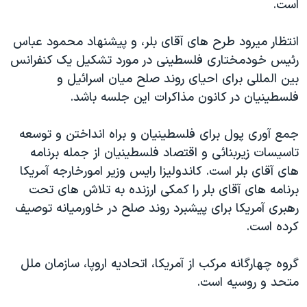
است.
دنبال کنید
مستندها
فرهنگ و زندگی
حقوق شهروندی
انتخابات ریاست جمهوری آمریکا ۲۰۲۴
انتظار ميرود طرح های آقای بلر، و پيشنهاد محمود عباس
رئيس خودمختاری فلسطينی در مورد تشکيل يک کنفرانس
اقتصادی
حمله جمهوری اسلامی به اسرائیل
بين المللی برای احيای روند صلح ميان اسرائيل و
رمز مهسا
علم و فناوری
فلسطينيان در کانون مذاکرات اين جلسه باشد.
زبانهای مختلف
اسرائیل در جنگ
ورزش زنان در ایران
جمع آوری پول برای فلسطينيان و براه انداختن و توسعه
گالری عکس
اعتراضات زن، زندگی، آزادی
تاسيسات زيربنائی و اقتصاد فلسطينيان از جمله برنامه
آرشیو پخش زنده
مجموعه مستندهای دادخواهی
های آقای بلر است. کاندوليزا رايس وزير امورخارجه آمريکا
تریبونال مردمی آبان ۹۸
برنامه های آقای بلر را کمکی ارزنده به تلاش های تحت
رهبری آمريکا برای پيشبرد روند صلح در خاورميانه توصيف
دادگاه حمید نوری
کرده است.
چهل سال گروگان‌گیری
قانون شفافیت دارائی کادر رهبری ایران
گروه چهارگانه مرکب از آمريکا، اتحاديه اروپا، سازمان ملل
متحد و روسيه است.
اعتراضات مردمی آبان ۹۸