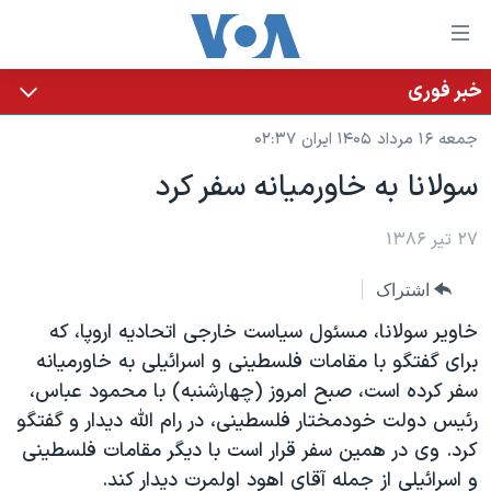
ینکهای
ابل
سترسی
خبر فوری
خانه
هش
جمعه ۱۶ مرداد ۱۴۰۵ ایران ۰۲:۳۷
نسخه سبک وب‌سایت
ه
سولانا به خاورميانه سفر کرد
حتوای
موضوع ها
صلی
برنامه های تلویزیونی
۲۷ تیر ۱۳۸۶
ایران
هش
جدول برنامه ها
ه
آمریکا
اشتراک
فحه
صفحه‌های ویژه
جهان
خاوير سولانا، مسئول سياست خارجی اتحاديه اروپا، که
صلی
فرکانس‌های صدای آمریکا
ورزشی
جام جهانی ۲۰۲۶
برای گفتگو با مقامات فلسطينی و اسرائيلی به خاورميانه
هش
سفر کرده است، صبح امروز (چهارشنبه) با محمود عباس،
پخش رادیویی
ه
گزیده‌ها
عملیات خشم حماسی
رئيس دولت خودمختار فلسطينی، در رام الله ديدار و گفتگو
ستجو
۲۵۰سالگی آمریکا
ویژه برنامه‌ها
کرد. وی در همين سفر قرار است با ديگر مقامات فلسطينی
یادگیری زبان انگلیسی
ویدیوها
بایگانی برنامه‌های تلویزیونی
و اسرائيلی از جمله آقای اهود اولمرت ديدار کند.