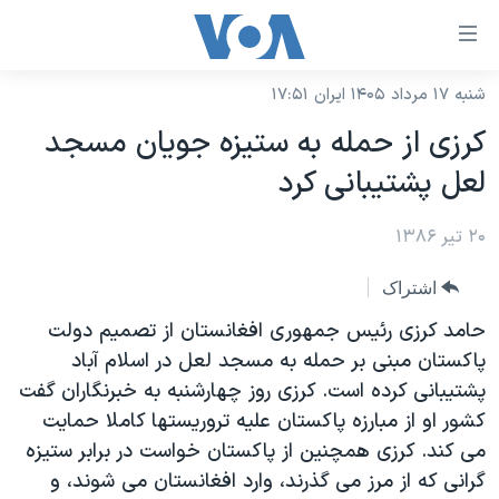
ینکهای
ابل
سترسی
شنبه ۱۷ مرداد ۱۴۰۵ ایران ۱۷:۵۱
خانه
هش
کرزی از حمله به ستيزه جويان مسجد
نسخه سبک وب‌سایت
ه
لعل پشتيبانی کرد
حتوای
موضوع ها
صلی
۲۰ تیر ۱۳۸۶
برنامه های تلویزیونی
ایران
هش
جدول برنامه ها
ه
آمریکا
اشتراک
فحه
صفحه‌های ویژه
جهان
حامد کرزی رئيس جمهوری افغانستان از تصميم دولت
صلی
فرکانس‌های صدای آمریکا
پاکستان مبنی بر حمله به مسجد لعل در اسلام آباد
ورزشی
جام جهانی ۲۰۲۶
هش
پشتيبانی کرده است. کرزی روز چهارشنبه به خبرنگاران گفت
پخش رادیویی
ه
گزیده‌ها
عملیات خشم حماسی
کشور او از مبارزه پاکستان عليه تروريستها کاملا حمايت
ستجو
۲۵۰سالگی آمریکا
ویژه برنامه‌ها
می کند. کرزی همچنين از پاکستان خواست در برابر ستيزه
یادگیری زبان انگلیسی
گرانی که از مرز می گذرند، وارد افغانستان می شوند، و
ویدیوها
بایگانی برنامه‌های تلویزیونی