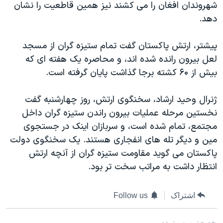
شهروندان افغان را می کشند نيز همين قاطعيت را نشان
دنبال کنید
مستندها
فرهنگ و زندگی
دهد.
حقوق شهروندی
انتخابات ریاست جمهوری آمریکا ۲۰۲۴
پيشتر، ارتش پاکستان گفت تمام ستيزه گران از مسجد
اقتصادی
حمله جمهوری اسلامی به اسرائیل
لعل بيرون رانده شده اند، و محاصره يک هفته ای که
رمز مهسا
علم و فناوری
بيش از ۶۰ کشته برجا گذاشت پايان گرفته است.
زبانهای مختلف
اسرائیل در جنگ
ورزش زنان در ایران
ژنرال وحيد ارشاد، سخنگوی ارتش، روز چهارشنبه گفت
گالری عکس
اعتراضات زن، زندگی، آزادی
نخستين مرحله عمليات بيرون راندن ستيزه گران داخل
آرشیو پخش زنده
مجموعه مستندهای دادخواهی
مجتمع، تمام شده است، و سربازان اينک در جستجوی
تریبونال مردمی آبان ۹۸
مين و ديگر تله های انفجاری هستند. يک سخنگوی دولت
پاکستان می گويد مقاومت ستيزه گران از آنچه ارتش
دادگاه حمید نوری
انتظار داشت به مراتب سخت تر بود.
چهل سال گروگان‌گیری
قانون شفافیت دارائی کادر رهبری ایران
اشتراک
Follow us
اعتراضات مردمی آبان ۹۸