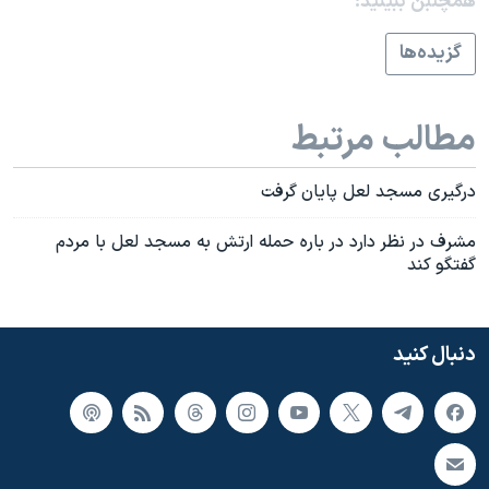
همچنبن ببینید:
اسرائیل در جنگ
نرگس محمدی برنده جایزه نوبل صلح
گزيده‌ها
همایش محافظه‌کاران آمریکا «سی‌پک»
صفحه‌های ویژه
مطالب مرتبط
سفر پرزیدنت ترامپ به چین
درگيری مسجد لعل پايان گرفت
مشرف در نظر دارد در باره حمله ارتش به مسجد لعل با مردم
گفتگو کند
دنبال کنید