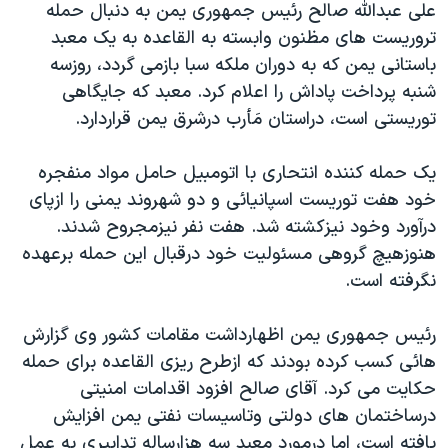
علی عبدالله صالح رئيس جمهوری يمن به دنبال حمله
دنبال کنید
مستندها
فرهنگ و زندگی
تروريست های مظنون وابسته به القاعده به يک معبد
حقوق شهروندی
انتخابات ریاست جمهوری آمریکا ۲۰۲۴
باستانی يمن که به دوران ملکه سبا بازمی گردد، روزسه
شنبه پرداخت پاداش را اعلام کرد. معبد که جايگاهی
اقتصادی
حمله جمهوری اسلامی به اسرائیل
توريستی است، دراستان مَأرب درشرق يمن قراردارد.
رمز مهسا
علم و فناوری
زبانهای مختلف
اسرائیل در جنگ
ورزش زنان در ایران
يک حمله کننده انتحاری با اتومبيل حامل مواد منفجره
خود هفت توريست اسپانيائی و دو شهروند يمنی را ازپای
گالری عکس
اعتراضات زن، زندگی، آزادی
درآورد وخود نيزکشته شد. هفت نفر نيزمجروح شدند.
آرشیو پخش زنده
مجموعه مستندهای دادخواهی
هنوزهيچ گروهی مسئوليت خود درقبال اين حمله برعهده
تریبونال مردمی آبان ۹۸
نگرفته است.
دادگاه حمید نوری
رئيس جمهوری يمن اظهارداشت مقامات کشور وی گزارش
چهل سال گروگان‌گیری
هائی کسب کرده بودند که ازطرح ريزی القاعده برای حمله
قانون شفافیت دارائی کادر رهبری ایران
حکايت می کرد. آقای صالح افزود اقدامات امنيتی
درساختمان های دولتی وتاسيسات نفتی يمن افزايش
اعتراضات مردمی آبان ۹۸
يافته است، اما درمورد معبد سه هزارساله تدابيری به عمل