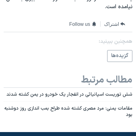
اسرائیل در جنگ
نيامده است.
نرگس محمدی برنده جایزه نوبل صلح
همایش محافظه‌کاران آمریکا «سی‌پک»
اشتراک
Follow us
صفحه‌های ویژه
همچنبن ببینید:
سفر پرزیدنت ترامپ به چین
گزيده‌ها
مطالب مرتبط
شش توريست اسپانيائی در انفجار يک خودرو در يمن کشته شدند
مقامات يمنی: مرد مصری کشته شده طراح بمب اندازی روز دوشنبه
بود