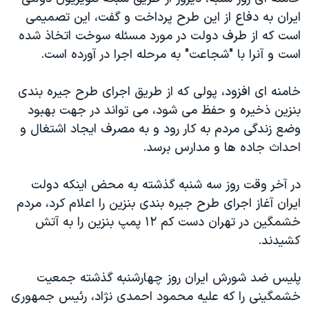
دنبال کنید
مستندها
فرهنگ و زندگی
ايران به دفاع از اين طرح پرداخت و گفت، اين تصميمی
است که از طرف دولت در مورد مسئله سوخت اتخاذ شده
حقوق شهروندی
انتخابات ریاست جمهوری آمریکا ۲۰۲۴
است و آنرا با "شجاعت" به مرحله اجرا در آورده است.
اقتصادی
حمله جمهوری اسلامی به اسرائیل
رمز مهسا
علم و فناوری
خامنه ای افزود، پولی که از طريق اجرای طرح جيره بندی
زبانهای مختلف
بنزين ذخيره و حفظ می شود، می تواند در جهت بهبود
اسرائیل در جنگ
ورزش زنان در ایران
وضع زندگی مردم به کار رود و به مصرف ايجاد اشتغال و
گالری عکس
اعتراضات زن، زندگی، آزادی
احداث جاده ها و مدارس برسد.
آرشیو پخش زنده
مجموعه مستندهای دادخواهی
در آخر وقت روز سه شنبه گذشته به محض اينکه دولت
تریبونال مردمی آبان ۹۸
ايران آغاز اجرای طرح جيره بندی بنزين را اعلام کرد، مردم
دادگاه حمید نوری
خشمگين در تهران دست کم ۱۲ پمپ بنزين را به آتش
چهل سال گروگان‌گیری
کشيدند.
قانون شفافیت دارائی کادر رهبری ایران
پليس ضد شورش ايران روز چهارشنبه گذشته جمعيت
اعتراضات مردمی آبان ۹۸
خشمگينی را که عليه محمود احمدی نژاد، رئيس جمهوری