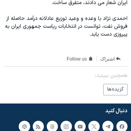
اسرائیل در جنگ
ايران شعار می دادند، متفرق ساخت.
نرگس محمدی برنده جایزه نوبل صلح
احمدی نژاد با وعده و وعيد توزيع عادلانه درآمد حاصله از
همایش محافظه‌کاران آمریکا «سی‌پک»
فروش نفت، توانست در انتخابات رياست جمهوری ايران به
صفحه‌های ویژه
پيروزی دست يابد.
سفر پرزیدنت ترامپ به چین
اشتراک
Follow us
همچنبن ببینید:
گزيده‌ها
دنبال کنید