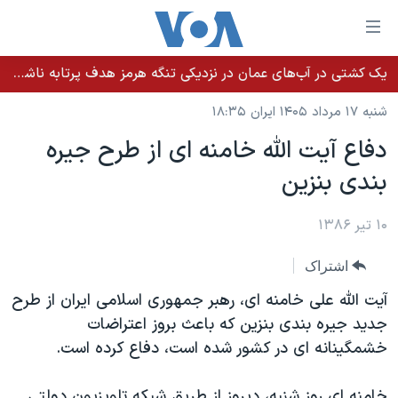
ینکهای
ابل
سترسی
یک کشتی در آب‌های عمان در نزدیکی تنگه هرمز هدف پرتابه ناشناس قرار گرفت
خانه
هش
شنبه ۱۷ مرداد ۱۴۰۵ ایران ۱۸:۳۵
نسخه سبک وب‌سایت
ه
دفاع آيت الله خامنه ای از طرح جيره
حتوای
موضوع ها
بندی بنزين
صلی
برنامه های تلویزیونی
ایران
هش
جدول برنامه ها
ه
۱۰ تیر ۱۳۸۶
آمریکا
فحه
صفحه‌های ویژه
جهان
اشتراک
صلی
فرکانس‌های صدای آمریکا
ورزشی
جام جهانی ۲۰۲۶
هش
آيت الله علی خامنه ای، رهبر جمهوری اسلامی ايران از طرح
پخش رادیویی
ه
گزیده‌ها
عملیات خشم حماسی
جديد جيره بندی بنزين که باعث بروز اعتراضات
ستجو
خشمگينانه ای در کشور شده است، دفاع کرده است.
۲۵۰سالگی آمریکا
ویژه برنامه‌ها
یادگیری زبان انگلیسی
ویدیوها
بایگانی برنامه‌های تلویزیونی
خامنه ای روز شنبه، ديروز از طريق شبکه تلويزيون دولتی