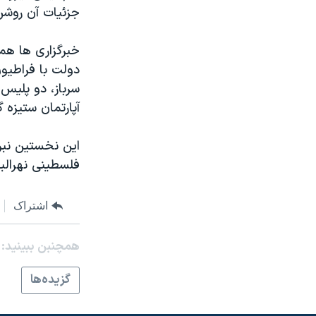
مستندها
فرهنگ و زندگی
جزئيات آن روش
حقوق شهروندی
انتخابات ریاست جمهوری آمریکا ۲۰۲۴
خبرگزاری ها هم
اقتصادی
حمله جمهوری اسلامی به اسرائیل
دولت با فراطيو
رمز مهسا
علم و فناوری
سرباز، دو پليس،
اسرائیل در جنگ
ورزش زنان در ایران
آپارتمان ستيزه 
گالری عکس
اعتراضات زن، زندگی، آزادی
اين نخستين نبرد
آرشیو پخش زنده
مجموعه مستندهای دادخواهی
فلسطينی نهرالبر
تریبونال مردمی آبان ۹۸
دادگاه حمید نوری
اشتراک
چهل سال گروگان‌گیری
همچنبن ببینید:
قانون شفافیت دارائی کادر رهبری ایران
گزيده‌ها
اعتراضات مردمی آبان ۹۸
اسرائیل در جنگ