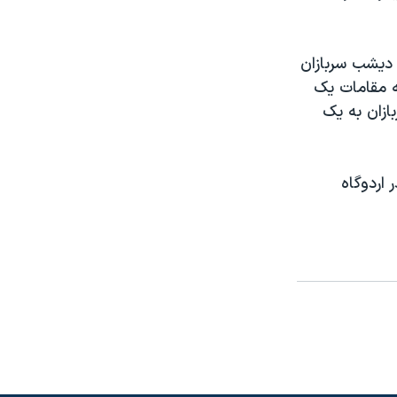
 ديشب سربازان
ه مقامات يک
ازان به يک
اردوگاه