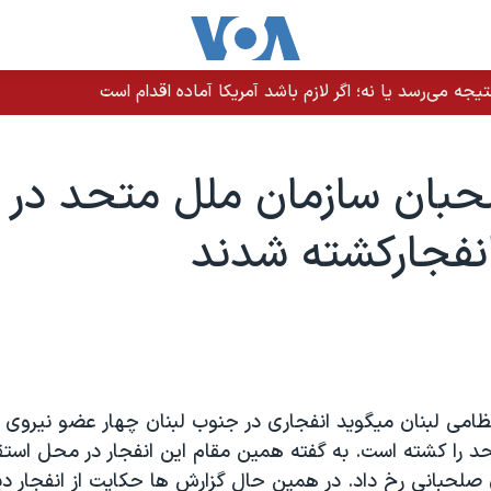
یجه می‌رسد یا نه؛ اگر لازم باشد آمریکا آماده اقدام است
بان سازمان ملل متحد در ل
نفجارکشته شدند
ظامی لبنان ميگويد انفجاری در جنوب لبنان چهار عضو نيروی
 را کشته است. به گفته همين مقام اين انفجار در محل استقرا
 صلحبانی رخ داد. در همين حال گزارش ها حکايت از انفجار دي