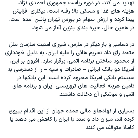
اسرائیل در جنگ
تهدید می کند. در دوره ریاست جمهوری احمدی نژاد،
هزینه های غذا و مسکن بالا رفته است، بیکاری افزایش
نرگس محمدی برنده جایزه نوبل صلح
پیدا کرده و ارزش سهام در بورس تهران پائین آمده است.
همایش محافظه‌کاران آمریکا «سی‌پک»
در همین حال، جیره بندی بنزین آغاز می شود.
صفحه‌های ویژه
در دسامبر و بار دیگر در مارس، شورای امنیت سازمان ملل
سفر پرزیدنت ترامپ به چین
متحد رای داد تحریم هائی را علیه ایران، به دلیل خودداری
از محدود ساختن برنامه اتمی، برقرار سازد. افزون بر این،
آمریکا دو بانک ایرانی – صادرات و سپه – را از دسترسی به
سیستم بانکی آمریکا محروم کرده است. این بانکها در
تامین هزینه فعالیت های تروریستی ایران و برنامه های
اتمی و موشکی آن دخالت داشتند.
بسیاری از نهادهای مالی عمده جهان از این اقدام پیروی
کرده اند، میزان داد و ستد با ایران را کاهش می دهند یا
کاملا متوقف می کنند.