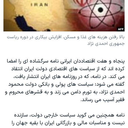
دنبال کنید
مستندها
فرهنگ و زندگی
حقوق شهروندی
انتخابات ریاست جمهوری آمریکا ۲۰۲۴
اقتصادی
حمله جمهوری اسلامی به اسرائیل
بالا رفتن هزينه های غذا و مسکن، افزايش بيکاری در دوره رياست
رمز مهسا
علم و فناوری
جمهوری احمدی نژاد
زبانهای مختلف
اسرائیل در جنگ
ورزش زنان در ایران
گالری عکس
اعتراضات زن، زندگی، آزادی
پنجاه و هفت اقتصاددان ایرانی نامه سرگشاده ای را امضا
آرشیو پخش زنده
مجموعه مستندهای دادخواهی
کرده اند که از سیاست های اقتصادی دولت ایران انتقاد
می کند. در نامه، که در روزنامه های ایران انتشار یافت،
تریبونال مردمی آبان ۹۸
گفته می شود: سیاست های پولی و بانکی دولت محمود
دادگاه حمید نوری
احمدی نژاد، به تورم دامن می زند و به قشرهای محروم و
چهل سال گروگان‌گیری
فقیر آسیب می رساند.
قانون شفافیت دارائی کادر رهبری ایران
نامه همچنین می گوید سیاست خارجی دولت، سازنده
اعتراضات مردمی آبان ۹۸
نیست و مناسبات مالی و بازرگانی ایران با بقیه جهان را