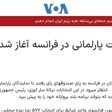
م حمله‌ای بی‌سابقه علیه رژیم ایران انجام دهیم
ت پارلمانی در فرانسه آغاز شد
ان در فرانسه به پای صندوقهای رای رفتند تا نمايندگان پارلما
د . انتظار ميرود در اين انتخابات نيکلا سار کوزی، رئيس جمهور
 که بتواند برنامه بلند پروازانه خود را به پيش ببرد.
بيش از ۴۴ ميليون فرانسوی واجد شرايط برای انتخ