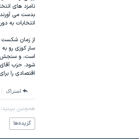
مستندها
فرهنگ و زندگی
نامزد های انتخ
حقوق شهروندی
انتخابات ریاست جمهوری آمریکا ۲۰۲۴
بدست می آورند .
انتخابات به دو
اقتصادی
حمله جمهوری اسلامی به اسرائیل
رمز مهسا
علم و فناوری
از زمان شکست 
اسرائیل در جنگ
ورزش زنان در ایران
سار کوزی رو به
است، و سنجش اف
گالری عکس
اعتراضات زن، زندگی، آزادی
شود. حزب آقای
آرشیو پخش زنده
مجموعه مستندهای دادخواهی
اقتصادی را برای 
تریبونال مردمی آبان ۹۸
دادگاه حمید نوری
اشتراک
چهل سال گروگان‌گیری
همچنبن ببینید:
قانون شفافیت دارائی کادر رهبری ایران
گزيده‌ها
اعتراضات مردمی آبان ۹۸
اسرائیل در جنگ