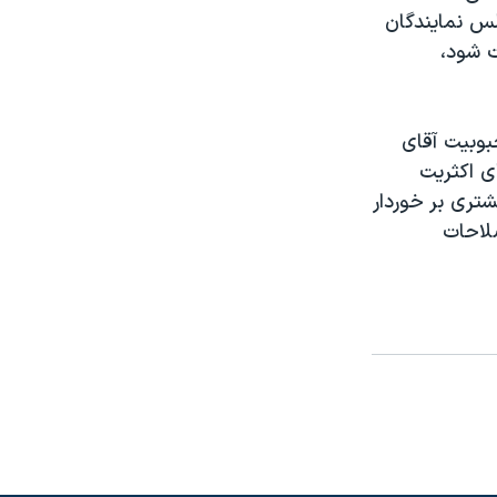
لس نمايندگان
ت شود،
وبيت آقای
ی اکثريت
تری بر خوردار
لاحات