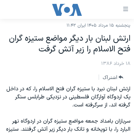
ینکهای
ابل
سترسی
پنجشنبه ۱۵ مرداد ۱۴۰۵ ایران ۱۱:۴۲
خانه
هش
ارتش لبنان بار ديگر مواضع ستيزه گران
نسخه سبک وب‌سایت
ه
فتح الاسلام را زير آتش گرفت
حتوای
موضوع ها
صلی
۱۸ خرداد ۱۳۸۶
برنامه های تلویزیونی
ایران
هش
جدول برنامه ها
ه
آمریکا
اشتراک
فحه
صفحه‌های ویژه
جهان
ارتش لبنان نبرد با ستیزه گران فتح الاسلام را، که در داخل
صلی
فرکانس‌های صدای آمریکا
یک اردوگاه آوارگان فلسطینی در نزدیکی طرابلس سنگر
ورزشی
جام جهانی ۲۰۲۶
هش
گرفته اند، از سرگرفته است.
پخش رادیویی
ه
گزیده‌ها
عملیات خشم حماسی
ستجو
۲۵۰سالگی آمریکا
ویژه برنامه‌ها
سربازان بامداد جمعه مواضع ستیزه گران در اردوگاه نهر
یادگیری زبان انگلیسی
البارد را، با توپخانه و تانک بار دیگر زیر آتش گرفتند. ستیزه
ویدیوها
بایگانی برنامه‌های تلویزیونی