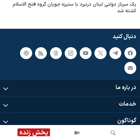
اسرائیل در جنگ
يک سرباز دولتی لبنان درنبرد با ستيزه جويان گروه فتح الاسلام
کشته شد
نرگس محمدی برنده جایزه نوبل صلح
همایش محافظه‌کاران آمریکا «سی‌پک»
صفحه‌های ویژه
دنبال کنید
سفر پرزیدنت ترامپ به چین
در باره ما
خدمات
گوناگون
پخش زنده