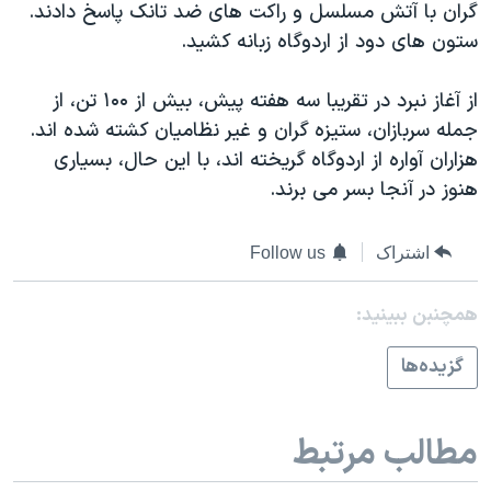
گران با آتش مسلسل و راکت های ضد تانک پاسخ دادند.
دنبال کنید
مستندها
فرهنگ و زندگی
ستون های دود از اردوگاه زبانه کشید.
حقوق شهروندی
انتخابات ریاست جمهوری آمریکا ۲۰۲۴
از آغاز نبرد در تقریبا سه هفته پیش، بیش از ۱۰۰ تن، از
اقتصادی
حمله جمهوری اسلامی به اسرائیل
جمله سربازان، ستیزه گران و غیر نظامیان کشته شده اند.
رمز مهسا
علم و فناوری
هزاران آواره از اردوگاه گریخته اند، با این حال، بسیاری
زبانهای مختلف
اسرائیل در جنگ
ورزش زنان در ایران
هنوز در آنجا بسر می برند.
گالری عکس
اعتراضات زن، زندگی، آزادی
اشتراک
Follow us
آرشیو پخش زنده
مجموعه مستندهای دادخواهی
تریبونال مردمی آبان ۹۸
همچنبن ببینید:
دادگاه حمید نوری
گزيده‌ها
چهل سال گروگان‌گیری
قانون شفافیت دارائی کادر رهبری ایران
مطالب مرتبط
اعتراضات مردمی آبان ۹۸