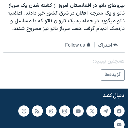
اسرائیل در جنگ
نيروهای ناتو در افغانستان امروز از کشته شدن يک سرباز
نرگس محمدی برنده جایزه نوبل صلح
ناتو و يک مترجم افغان در شرق کشور خبر دادند. اعلاميه
ناتو ميگويد در حمله به يک کاروان ناتو که با مسلسل و
همایش محافظه‌کاران آمریکا «سی‌پک»
نارنجک انجام گرفت هفت سرباز ناتو نيز مجروح شدند.
صفحه‌های ویژه
سفر پرزیدنت ترامپ به چین
اشتراک
Follow us
همچنبن ببینید:
گزيده‌ها
دنبال کنید