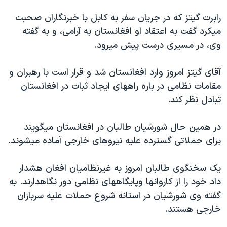
دنبال کنید
مستندها
فرهنگ و زندگی
رابرت گيتز که در جريان سفر به کابل با خبرنگاران صحبت
حقوق شهروندی
انتخابات ریاست جمهوری آمریکا ۲۰۲۴
ميکرد گفت به اعتقاد او افغانستان به آرامی، و به گفته
وی، در مسيری درست پيش ميرود.
اقتصادی
حمله جمهوری اسلامی به اسرائیل
رمز مهسا
علم و فناوری
آقای گيتز امروز وارد افغانستان شد و قرار است با رهبران و
زبانهای مختلف
اسرائیل در جنگ
ورزش زنان در ایران
مقامات نظامی در باره راههای ايجاد ثبات در افغانستان
تبادل نظر کند.
گالری عکس
اعتراضات زن، زندگی، آزادی
آرشیو پخش زنده
مجموعه مستندهای دادخواهی
در همين حال شورشيان طالبان در افغانستان ميگويند
تریبونال مردمی آبان ۹۸
برای حملاتی گسترده عليه نيروهای خارجی آماده ميشوند.
دادگاه حمید نوری
يک سخنگوی طالبان امروز به غيرنظاميان افغان هشدار
چهل سال گروگان‌گیری
داد خود را از کاروانها وپايگاههای نظامی دور نگاهدارند. به
قانون شفافیت دارائی کادر رهبری ایران
گفته وی شورشيان در استانه شروع حملات عليه سربازان
خارجی هستند.
اعتراضات مردمی آبان ۹۸