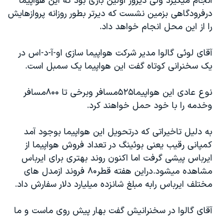
انجام میگیرد ولی دیروز اولین باری بود که این هواپیما
اسرائیل در جنگ
درفرودگاهی بزمین نشست که دیرتر بطور روزانه پروازهایش
نرگس محمدی برنده جایزه نوبل صلح
را از این محل انجام خواهد داد.
همایش محافظه‌کاران آمریکا «سی‌پک»
آقای لوئی گالوا مدیر شرکت هواپیما سازی او-آ-د-اس در
صفحه‌های ویژه
یک سخنرانی کوتاه گفت این هواپیما یک سمبل است.
سفر پرزیدنت ترامپ به چین
نوع عادی این هواپیما۵۲۵مسافر وبرخی تا ۸۰۰مسافر
وخدمه را با خود حمل خواهند کرد.
به دلیل تاخیراتی که درتحویل این هواپیما بوجود آمد
کمپانی رقیب یعنی بوئینگ در تعداد فروش هواپیما از
ایرباس پیشی گرفت اما اکنون روند بهتری برای ایرباس
مشاهده میشود.دراین هفته قطر۸۰ فروند ازمدل های
مختلف ایرباس رابه مبلغ شانزده میلیارد دلار سفارش داد.
آقای گالوا در سخنرانیش گفت بهار پیش روی ماست و ما