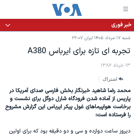
ینکهای
ابل
سترسی
خبر فوری
خانه
هش
شنبه ۱۷ مرداد ۱۴۰۵ ایران ۲۲:۰۷
نسخه سبک وب‌سایت
ه
تجربه ای تازه برای ايرباس A380
حتوای
موضوع ها
صلی
برنامه های تلویزیونی
۱۳ خرداد ۱۳۸۶
ایران
هش
جدول برنامه ها
ه
آمریکا
اشتراک
فحه
صفحه‌های ویژه
جهان
محمد رضا شاهيد خبرنگار بخش فارسی صدای آمريکا در
صلی
فرکانس‌های صدای آمریکا
ورزشی
جام جهانی ۲۰۲۶
پاريس از آماده شدن فرودگاه شارل دوگل برای نشست و
هش
برخاست هواپيماهای غول پيکر ايرباس اين گزارش مشروح
پخش رادیویی
ه
گزیده‌ها
عملیات خشم حماسی
را فرستاده است:
ستجو
۲۵۰سالگی آمریکا
ویژه برنامه‌ها
یادگیری زبان انگلیسی
ویدیوها
بایگانی برنامه‌های تلویزیونی
دیروز ساعت دوازده و سی و دو دقيقه بود که برای اولین