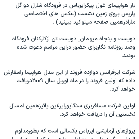
بار هواپیمای غول پیکرایرباس در فرودگاه شارل دو گل
دنبال کنید
مستندها
فرهنگ و زندگی
پاریس بروی زمین نشست (عکس های اختصاصی
حقوق شهروندی
انتخابات ریاست جمهوری آمریکا ۲۰۲۴
مارادرهمین صفحه میتوانید ببینید) .
اقتصادی
حمله جمهوری اسلامی به اسرائیل
دويست و پنجاه میهمان ِ دويست تن ازکارکنان فرودگاه
رمز مهسا
علم و فناوری
وصد روزنامه نگاربرای حضور دراین مراسم دعوت شده
زبانهای مختلف
اسرائیل در جنگ
ورزش زنان در ایران
بودند.
گالری عکس
اعتراضات زن، زندگی، آزادی
شرکت ایرفرانس دوازده فروند از این مدل هواپیما راسفارش
آرشیو پخش زنده
مجموعه مستندهای دادخواهی
داده که اولین فروند را در ماه آوریل سال ۲۰۰۹دریافت
تریبونال مردمی آبان ۹۸
خواهد کرد.
دادگاه حمید نوری
اولین شرکت مسافربری سنگاپورایرلاین پائیزهمین امسال
چهل سال گروگان‌گیری
نخستین آن را دریافت خواهد کرد.
قانون شفافیت دارائی کادر رهبری ایران
اعتراضات مردمی آبان ۹۸
پروازهای آزمایشی ایرباس یکسالی است که بطورمداوم