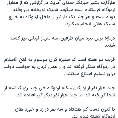
اسرائیل در جنگ
مارگارت بشير خبرنگار صدای آمريکا در گزارشی که از مقابل
اردوگاه فرستاده است ميگويد شليک توپخانه بی وقفه
نرگس محمدی برنده جایزه نوبل صلح
بوده است و هر چند يک بار نيز از داخل اردوگاه به خارج
همایش محافظه‌کاران آمریکا «سی‌پک»
شليک هائی انجام ميگيرد.
صفحه‌های ویژه
درتازه ترين نبرد ميان طرفين، سه سرباز لبنانی نيز کشته
سفر پرزیدنت ترامپ به چین
شدند.
قريب دو هفنه است که ستيزه گران موسوم به فتح الاسلام
در اردوگاه سنگر گرفته اند و از عمل کردن به خواست دولت
برای تسليم امتناع ميکنند .
چند هزار نفر از آوارگان سکنه اردوگاه طی چند روز گذشته از
آنجا گريخته اند اما چند هزار نفر ديگر گير افتاده اند.
تا کنون دست کم هشتاد و سه نفر در زد و خورد های
اردوگاه کشته شده اند.