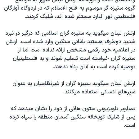
دنبال کنید
مستندها
فرهنگ و زندگی
گروه ستيزه گر موسوم به فتح الاسلام که در اردوگاه آوارگان
فلسطينی نهر البارد مستقر شده اند، شليک کردند.
حقوق شهروندی
انتخابات ریاست جمهوری آمریکا ۲۰۲۴
اقتصادی
حمله جمهوری اسلامی به اسرائیل
ارتش لبنان ميگويد به ستيزه گران اسلامی که درگير در نبرد
رمز مهسا
علم و فناوری
شديد دوطرف هستند تلفاتی سنگين وارد شده است. ارتش
زبانهای مختلف
در اعلاميه خود رقمی مشخص ارائه نداده است اما از
اسرائیل در جنگ
ورزش زنان در ایران
ستيزه گران خواسته است تسليم شوند و به فلسطينيان
گالری عکس
اعتراضات زن، زندگی، آزادی
توصيه کرده است به آنان پناه ندهند.
آرشیو پخش زنده
مجموعه مستندهای دادخواهی
ارتش لبنان ميگويد ستيزه گران از غيرنظاميان به عنوان
تریبونال مردمی آبان ۹۸
سپرهای انسانی استفاده ميکنند.
دادگاه حمید نوری
چهل سال گروگان‌گیری
تصاوير تلويزيونی ستون هائی از دود را نشان ميدهد که
پس از شليک توپخانه سنگين آسمان منطقه را سياه کرده
قانون شفافیت دارائی کادر رهبری ایران
است.
اعتراضات مردمی آبان ۹۸