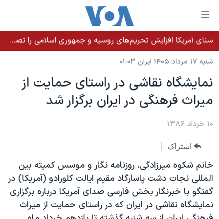
ینکهای
ابل
سترسی
سنای آمریکا افزایش تحریم‌های روسیه و جمهوری اسلامی را تصویب کرد؛ زلنسکی از این اقدام تشکر کرد
خانه
هش
شنبه ۱۷ مرداد ۱۴۰۵ ایران ۰۱:۰۳
نسخه سبک وب‌سایت
ه
نمايشگاه نقاشی در راستای حمايت از
حتوای
موضوع ها
ميراث فرهنگی در ايران برگزار شد
صلی
برنامه های تلویزیونی
ایران
هش
جدول برنامه ها
ه
۱۰ خرداد ۱۳۸۶
آمریکا
فحه
صفحه‌های ویژه
جهان
اشتراک
صلی
فرکانس‌های صدای آمریکا
ورزشی
جام جهانی ۲۰۲۶
هش
خانم شکوه ميرزادگی، روزنامه نگار و موسس کميته بين
پخش رادیویی
ه
گزیده‌ها
عملیات خشم حماسی
المللی نجات دشت پاسارگاد مقيم ايالت کلورادو (آمريکا) در
ستجو
گفتگو با خبرنگار بخش فارسی صدای آمريکا درباره برگزاری
۲۵۰سالگی آمریکا
ویژه برنامه‌ها
یادگیری زبان انگلیسی
نمايشگاه نقاشی در ايران که در راستای حمايت از ميراث
ویدیوها
بایگانی برنامه‌های تلویزیونی
فرهنگی ايران از سه شنبه گذشته تا يازدهم خرداد ماه