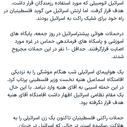
اسرائيل اتومبيلی که مورد استفاده رزمندگان قرار داشت،
دنبال کنید
مستندها
فرهنگ و زندگی
هدف قرار گرفت. اما ارتش اسرائيل می گويد فلسطينيان در
حقوق شهروندی
انتخابات ریاست جمهوری آمریکا ۲۰۲۴
راه خود برای شليک راکت به اسرائيل بودند.
اقتصادی
حمله جمهوری اسلامی به اسرائیل
درحملات هوائی پيشتراسرائيل در روز جمعه، پايگاه های
رمز مهسا
علم و فناوری
آموزشی و پاسگاه های فرماندهی حماس در غزه مورد
زبانهای مختلف
اسرائیل در جنگ
ورزش زنان در ایران
اصابت قرارگرفتند. حداقل ١٠ نفر در اين حملات مجروح
شدند.
گالری عکس
اعتراضات زن، زندگی، آزادی
آرشیو پخش زنده
مجموعه مستندهای دادخواهی
يک هواپيمای اسرائيلی شب هنگام موشکی را به نزديکی
تریبونال مردمی آبان ۹۸
اقامتگاه اسماعيل هنيه نخست وزير فلسطينی پرتاب کرد.
در اين حمله آسيبی به آقای هنيه وارد نيامد. با اين حال
دادگاه حمید نوری
يک مقام نظامی اسرائيل اظهار داشت اقامتگاه آقای هنيه
چهل سال گروگان‌گیری
هدف قرار نگرفته بود.
قانون شفافیت دارائی کادر رهبری ایران
حملات راکتی فلسطينيان تاکنون يک زن اسرائيلی را به
اعتراضات مردمی آبان ۹۸
هلاکت رسانيده است، در حالی که اسرائيل در جريان