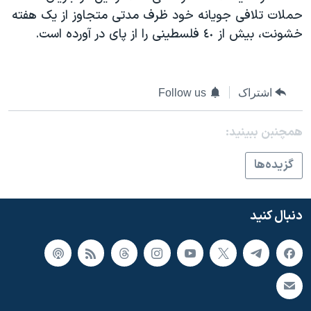
اسرائیل در جنگ
حملات تلافی جويانه خود ظرف مدتی متجاوز از يک هفته
نرگس محمدی برنده جایزه نوبل صلح
خشونت، بيش از ٤٠ فلسطينی را از پای در آورده است.
همایش محافظه‌کاران آمریکا «سی‌پک»
صفحه‌های ویژه
اشتراک
Follow us
سفر پرزیدنت ترامپ به چین
همچنبن ببینید:
گزيده‌ها
دنبال کنید