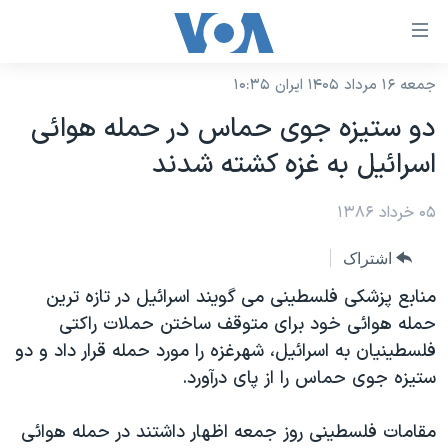
ینکهای
ابل
سترسی
جمعه ۱۶ مرداد ۱۴۰۵ ایران ۱۰:۳۵
خانه
هش
دو ستيزه جوی حماس در حمله هوائی
نسخه سبک وب‌سایت
ه
اسرائيل به غزه کشته شدند
حتوای
موضوع ها
صلی
۰۵ خرداد ۱۳۸۶
برنامه های تلویزیونی
ایران
هش
جدول برنامه ها
ه
آمریکا
اشتراک
فحه
صفحه‌های ویژه
جهان
منابع پزشکی فلسطينی می گويند اسرائيل در تازه ترين
صلی
فرکانس‌های صدای آمریکا
حمله هوائی خود برای متوقف ساختن حملات راکتی
ورزشی
جام جهانی ۲۰۲۶
هش
فلسطينيان به اسرائيل، شهرغزه را مورد حمله قرار داد و دو
پخش رادیویی
ه
گزیده‌ها
عملیات خشم حماسی
ستيزه جوی حماس را از پای درآورد.
ستجو
۲۵۰سالگی آمریکا
ویژه برنامه‌ها
یادگیری زبان انگلیسی
مقامات فلسطينی روز جمعه اظهار داشتند در حمله هوائی
ویدیوها
بایگانی برنامه‌های تلویزیونی