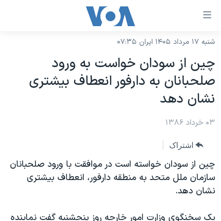
ینکهای
ابل
سترسی
شنبه ۱۷ مرداد ۱۴۰۵ ایران ۰۷:۳۵
خانه
هش
چين از سودان خواست به ورود
نسخه سبک وب‌سایت
ه
صلحبانان به دارفور انعطاف بيشتری
حتوای
موضوع ها
نشان دهد
صلی
برنامه های تلویزیونی
ایران
هش
۰۳ خرداد ۱۳۸۶
جدول برنامه ها
ه
آمریکا
فحه
صفحه‌های ویژه
جهان
اشتراک
صلی
فرکانس‌های صدای آمریکا
ورزشی
جام جهانی ۲۰۲۶
چین از سودان خواسته است در موافقت با ورود صلحبانان
هش
پخش رادیویی
سازمان ملل متحد به منطقه دارفور، انعطاف بیشتری
ه
گزیده‌ها
عملیات خشم حماسی
نشان دهد.
ستجو
۲۵۰سالگی آمریکا
ویژه برنامه‌ها
یادگیری زبان انگلیسی
ویدیوها
بایگانی برنامه‌های تلویزیونی
یک سخنگوی وزارت امور خارجه روز پنجشنبه گفت نماینده