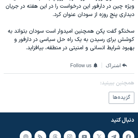
ویژه چین در دارفور این درخواست را در این هفته در جریان
دنبال کنید
مستندها
فرهنگ و زندگی
دیداری پنج روزه از سودان عنوان کرد.
حقوق شهروندی
انتخابات ریاست جمهوری آمریکا ۲۰۲۴
اقتصادی
حمله جمهوری اسلامی به اسرائیل
سخنگو گفت پکن همچنین امیدوار است سودان بتواند به
کوشش برای رسیدن به یک راه حل سیاسی در دارفور و
رمز مهسا
علم و فناوری
زبانهای مختلف
بهبود شرایط انسانی و امنیتی در منطقه، بیافزاید.
اسرائیل در جنگ
ورزش زنان در ایران
گالری عکس
اعتراضات زن، زندگی، آزادی
اشتراک
Follow us
آرشیو پخش زنده
مجموعه مستندهای دادخواهی
همچنبن ببینید:
تریبونال مردمی آبان ۹۸
دادگاه حمید نوری
گزيده‌ها
چهل سال گروگان‌گیری
قانون شفافیت دارائی کادر رهبری ایران
دنبال کنید
اعتراضات مردمی آبان ۹۸