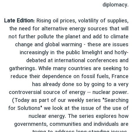
diplomacy.
دنبال کنید
مستندها
فرهنگ و زندگی
حقوق شهروندی
انتخابات ریاست جمهوری آمریکا ۲۰۲۴
Late Edition
: Rising oil prices, volatility of supplies,
اقتصادی
حمله جمهوری اسلامی به اسرائیل
the need for alternative energy sources that will
not further pollute the planet and add to climate
رمز مهسا
علم و فناوری
change and global warming - these are issues
زبانهای مختلف
اسرائیل در جنگ
ورزش زنان در ایران
increasingly in the public limelight and hotly-
گالری عکس
اعتراضات زن، زندگی، آزادی
debated at international conferences and
gatherings. While many countries are seeking to
آرشیو پخش زنده
مجموعه مستندهای دادخواهی
reduce their dependence on fossil fuels, France
تریبونال مردمی آبان ۹۸
has already done so by going to a very
دادگاه حمید نوری
controversial source of energy -- nuclear power.
(Today as part of our weekly series "Searching
چهل سال گروگان‌گیری
for Solutions" we look at the issue of the use of
قانون شفافیت دارائی کادر رهبری ایران
nuclear energy. The series explores how
اعتراضات مردمی آبان ۹۸
governments, communities and individuals are