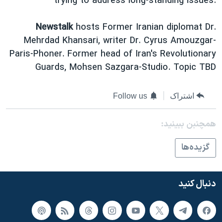
trying to address long-standing issues.
اسرائیل در جنگ
نرگس محمدی برنده جایزه نوبل صلح
Newstalk
hosts Former Iranian diplomat Dr.
همایش محافظه‌کاران آمریکا «سی‌پک»
Mehrdad Khansari, writer Dr. Cyrus Amouzgar-
Paris-Phoner. Former head of Iran's Revolutionary
صفحه‌های ویژه
Guards, Mohsen Sazgara-Studio. Topic TBD
سفر پرزیدنت ترامپ به چین
اشتراک
Follow us
همچنبن ببینید:
گزيده‌ها
دنبال کنید