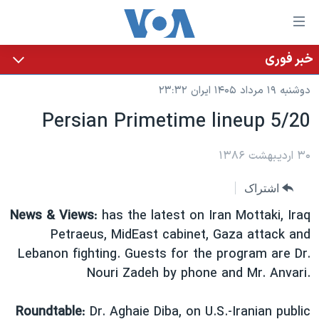
ینکهای
ابل
سترسی
خبر فوری
خانه
هش
دوشنبه ۱۹ مرداد ۱۴۰۵ ایران ۲۳:۳۲
نسخه سبک وب‌سایت
ه
Persian Primetime lineup 5/20
حتوای
موضوع ها
صلی
برنامه های تلویزیونی
۳۰ اردیبهشت ۱۳۸۶
ایران
هش
جدول برنامه ها
ه
آمریکا
اشتراک
فحه
صفحه‌های ویژه
جهان
News & Views
: has the latest on Iran Mottaki, Iraq
صلی
فرکانس‌های صدای آمریکا
ورزشی
جام جهانی ۲۰۲۶
Petraeus, MidEast cabinet, Gaza attack and
هش
Lebanon fighting. Guests for the program are Dr.
پخش رادیویی
ه
گزیده‌ها
عملیات خشم حماسی
Nouri Zadeh by phone and Mr. Anvari.
ستجو
۲۵۰سالگی آمریکا
ویژه برنامه‌ها
یادگیری زبان انگلیسی
ویدیوها
بایگانی برنامه‌های تلویزیونی
Roundtable
: Dr. Aghaie Diba, on U.S.-Iranian public