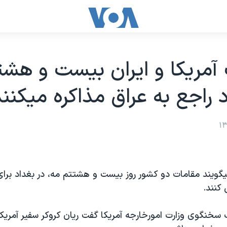
آمريکا و ايران بيست و هشت
د راجع به عراق مذاکره ميکنن
ميگويند مقامات دو کشور روز بيست و هشتتم مه، در بغداد برای 
کنند.
خنگوی وزارت امورخارجه آمريکا گفت ريان کروکر سفير آمريکا 