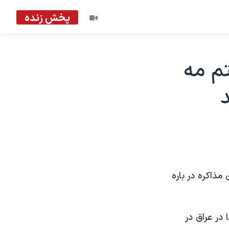
پخش زنده
م مه
د
مذاکره در باره
در عراق در