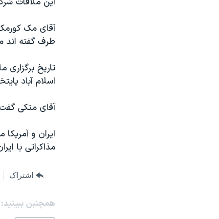
اين ملاقات شر
مستندها
فرهنگ و زندگی
حقوق شهروندی
انتخابات ریاست جمهوری آمریکا ۲۰۲۴
آقای مک کورمک گ
اقتصادی
حمله جمهوری اسلامی به اسرائیل
طرف گفته اند م
رمز مهسا
علم و فناوری
تاريخ برگزاری م
اسرائیل در جنگ
ورزش زنان در ایران
اسلام آباد پايت
گالری عکس
اعتراضات زن، زندگی، آزادی
آقای متکی گفت
آرشیو پخش زنده
مجموعه مستندهای دادخواهی
تریبونال مردمی آبان ۹۸
ايران و آمريکا 
دادگاه حمید نوری
مذاکراتی با اير
چهل سال گروگان‌گیری
اشتراک
قانون شفافیت دارائی کادر رهبری ایران
اعتراضات مردمی آبان ۹۸
همچنبن ببینید:
اسرائیل در جنگ