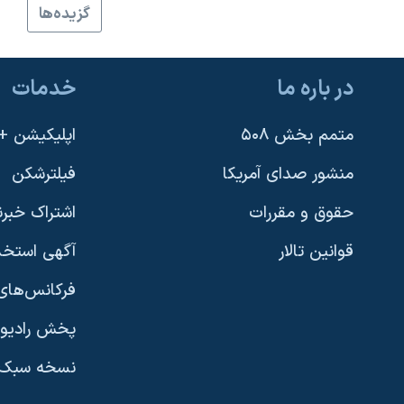
گزيده‌ها
نرگس محمدی برنده جایزه نوبل صلح
همایش محافظه‌کاران آمریکا «سی‌پک»
در باره ما
خدمات
صفحه‌های ویژه
سفر پرزیدنت ترامپ به چین
متمم بخش ۵۰۸
اپلیکیشن +VOA
منشور صدای آمریکا
فیلترشکن
حقوق و مقررات
اشتراک خبرن
قوانین تالار
آگهی استخد
فرکانس‌های 
پخش رادیو
یادگیری زبان انگلیسی
نسخه سبک 