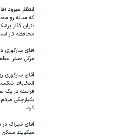
مستندها
فرهنگ و زندگی
حقوق شهروندی
انتخابات ریاست جمهوری آمریکا ۲۰۲۴
اقتصادی
حمله جمهوری اسلامی به اسرائیل
بنيان گذار پزشک
محافظه کار است
رمز مهسا
علم و فناوری
اسرائیل در جنگ
ورزش زنان در ایران
آقای سارکوزی د
گالری عکس
اعتراضات زن، زندگی، آزادی
مرکل صدر اعظم 
آرشیو پخش زنده
مجموعه مستندهای دادخواهی
آقای سارکوزی ر
تریبونال مردمی آبان ۹۸
انتخابات شکست 
دادگاه حمید نوری
فراسنه در يک سخ
يکپارچگی مردم 
چهل سال گروگان‌گیری
کرد.
قانون شفافیت دارائی کادر رهبری ایران
اعتراضات مردمی آبان ۹۸
آقای شيراک در 
ميگويند ممکن اس
اسرائیل در جنگ