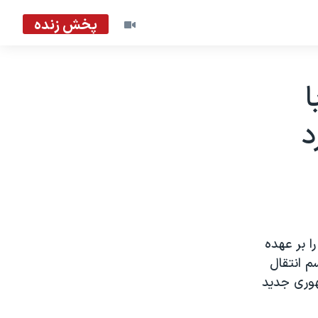
پخش زنده
ا
د
 بر عهده
م انتقال
هوری جديد