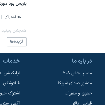
پاريس بود مورد 
نرگس محمدی برنده جایزه نوبل صلح
همایش محافظه‌کاران آمریکا «سی‌پک»
اشتراک
صفحه‌های ویژه
همچنبن ببینید:
سفر پرزیدنت ترامپ به چین
گزيده‌ها
در باره ما
خدمات
متمم بخش ۵۰۸
اپلیکیشن +VOA
منشور صدای آمریکا
فیلترشکن
حقوق و مقررات
اشتراک خبرن
قوانین تالار
آگهی استخد