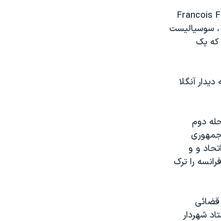
زی کابينه خود را فردا تا پس فرداد معرفی کند. از Francois Fillon
ميانه رو محسوب ميشود به عنوان نخست وزير، و از Bernard Kouchner ، سوسياليست
 که يک
يدار آنگلا
حله دوم
 جمهوری
تحاد و و
انسه را ترک
 قضائی
اد شهردار