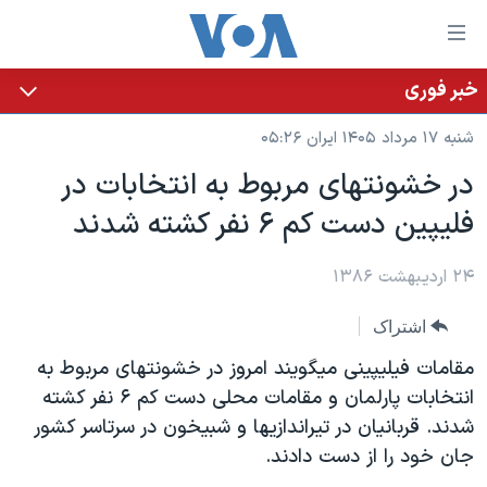
ینکهای
ابل
سترسی
خبر فوری
خانه
هش
شنبه ۱۷ مرداد ۱۴۰۵ ایران ۰۵:۲۶
نسخه سبک وب‌سایت
ه
در خشونتهای مربوط به انتخابات در
حتوای
موضوع ها
فليپين دست کم ۶ نفر کشته شدند
صلی
برنامه های تلویزیونی
ایران
هش
جدول برنامه ها
ه
۲۴ اردیبهشت ۱۳۸۶
آمریکا
فحه
صفحه‌های ویژه
جهان
اشتراک
صلی
فرکانس‌های صدای آمریکا
ورزشی
جام جهانی ۲۰۲۶
هش
مقامات فیلیپینی میگویند امروز در خشونتهای مربوط به
پخش رادیویی
ه
گزیده‌ها
عملیات خشم حماسی
انتخابات پارلمان و مقامات محلی دست کم ۶ نفر کشته
ستجو
شدند. قربانیان در تیراندازیها و شبیخون در سرتاسر کشور
۲۵۰سالگی آمریکا
ویژه برنامه‌ها
یادگیری زبان انگلیسی
جان خود را از دست دادند.
ویدیوها
بایگانی برنامه‌های تلویزیونی