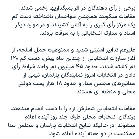
دنبال کنید
مستندها
فرهنگ و زندگی
برخی از رأی دهندگان در اثر بمبگذاریها زخمی شدند.
مقامات میگویند همچنین مهاجمان ناشناخته دست کم
حقوق شهروندی
انتخابات ریاست جمهوری آمریکا ۲۰۲۴
یک مرکز رأی گیری را به آتش کشیدند و در موارد دیگر
اقتصادی
حمله جمهوری اسلامی به اسرائیل
اسناد و مدارک انتخاباتی را به سرقت بردند.
رمز مهسا
علم و فناوری
زبانهای مختلف
علیرغم تدابیر امنیتی شدید و ممنوعیت حمل اسلحه، از
اسرائیل در جنگ
ورزش زنان در ایران
آغاز مبارزات انتخاباتی از چندین ماه پیش، دست کم ۱۲۰
گالری عکس
اعتراضات زن، زندگی، آزادی
نفر کشته شدند. حدود ۴۵ میلیون نفر واجد شرایط رأی
آرشیو پخش زنده
مجموعه مستندهای دادخواهی
دادن در انتخابات امروز نمایندگان پارلمان، نیمی از
سناتورهای مجلس سنا، و حدود ۱۸ هزار پست دولتی
تریبونال مردمی آبان ۹۸
محلی و منطقه ای هستند.
دادگاه حمید نوری
چهل سال گروگان‌گیری
مقامات انتخاباتی شمارش آراء را با دست انجام میدهند.
برندگان انتخابات محلی ظرف چند روز آینده اعلام
قانون شفافیت دارائی کادر رهبری ایران
میشوند. در حالیکه نتایج انتخابات پارلمان و مجلس سنا
اعتراضات مردمی آبان ۹۸
ممکنست در دو هفته آینده اعلام شود.