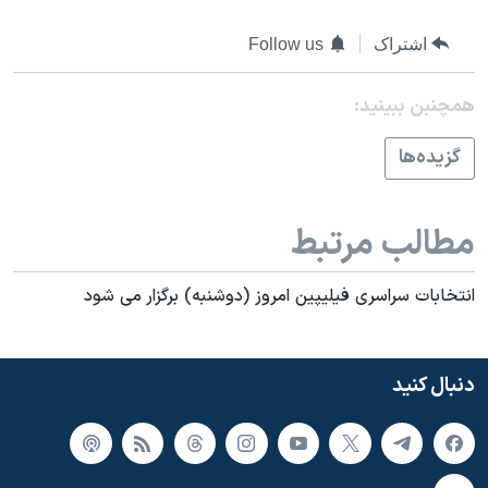
اسرائیل در جنگ
نرگس محمدی برنده جایزه نوبل صلح
اشتراک
Follow us
همایش محافظه‌کاران آمریکا «سی‌پک»
همچنبن ببینید:
صفحه‌های ویژه
گزيده‌ها
سفر پرزیدنت ترامپ به چین
مطالب مرتبط
انتخابات سراسری فيليپين امروز (دوشنبه) برگزار می شود
دنبال کنید