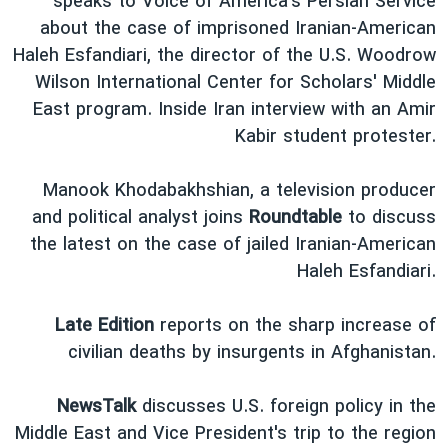
speaks to Voice of America's Persian Service
دنبال کنید
مستندها
فرهنگ و زندگی
about the case of imprisoned Iranian-American
Haleh Esfandiari, the director of the U.S. Woodrow
حقوق شهروندی
انتخابات ریاست جمهوری آمریکا ۲۰۲۴
Wilson International Center for Scholars' Middle
اقتصادی
حمله جمهوری اسلامی به اسرائیل
East program. Inside Iran interview with an Amir
رمز مهسا
علم و فناوری
Kabir student protester.
زبانهای مختلف
اسرائیل در جنگ
ورزش زنان در ایران
Manook Khodabakhshian, a television producer
گالری عکس
اعتراضات زن، زندگی، آزادی
and political analyst joins
Roundtable
to discuss
آرشیو پخش زنده
مجموعه مستندهای دادخواهی
the latest on the case of jailed Iranian-American
Haleh Esfandiari.
تریبونال مردمی آبان ۹۸
دادگاه حمید نوری
Late Edition
reports on the sharp increase of
چهل سال گروگان‌گیری
civilian deaths by insurgents in Afghanistan.
قانون شفافیت دارائی کادر رهبری ایران
NewsTalk
discusses U.S. foreign policy in the
اعتراضات مردمی آبان ۹۸
Middle East and Vice President's trip to the region