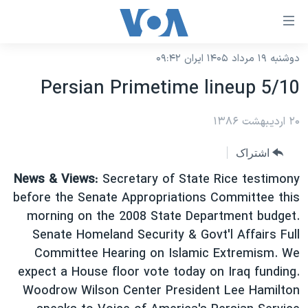
ینکهای
ابل
سترسی
دوشنبه ۱۹ مرداد ۱۴۰۵ ایران ۰۹:۴۲
خانه
هش
Persian Primetime lineup 5/10
نسخه سبک وب‌سایت
ه
حتوای
۲۰ اردیبهشت ۱۳۸۶
موضوع ها
صلی
برنامه های تلویزیونی
ایران
اشتراک
هش
جدول برنامه ها
ه
آمریکا
News & Views
: Secretary of State Rice testimony
فحه
صفحه‌های ویژه
before the Senate Appropriations Committee this
جهان
صلی
morning on the 2008 State Department budget.
فرکانس‌های صدای آمریکا
ورزشی
جام جهانی ۲۰۲۶
هش
Senate Homeland Security & Govt'l Affairs Full
پخش رادیویی
ه
گزیده‌ها
عملیات خشم حماسی
Committee Hearing on Islamic Extremism. We
ستجو
expect a House floor vote today on Iraq funding.
۲۵۰سالگی آمریکا
ویژه برنامه‌ها
یادگیری زبان انگلیسی
Woodrow Wilson Center President Lee Hamilton
ویدیوها
بایگانی برنامه‌های تلویزیونی