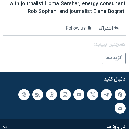
اسرائیل در جنگ
with journalist Homa Sarshar, energy consultant
Rob Sophani and journalist Elahe Bograt.
نرگس محمدی برنده جایزه نوبل صلح
همایش محافظه‌کاران آمریکا «سی‌پک»
اشتراک
Follow us
صفحه‌های ویژه
سفر پرزیدنت ترامپ به چین
همچنبن ببینید:
گزيده‌ها
دنبال کنید
در باره ما