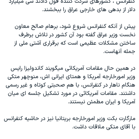
کنفرانس ، کشورهای شرکت کننده قول دادند سی ميليارد
اسرائیل در جنگ
دلار از بدهی های خارجی عراق را ببخشند.
نرگس محمدی برنده جایزه نوبل صلح
همایش محافظه‌کاران آمریکا «سی‌پک»
پيش از آنکه کنفرانس شروع شود، برهام صالح معاون
نخست وزير عراق گفته بود آن کشور در تلاش برطرف
صفحه‌های ویژه
ساختن مشکلات عظيمی است که برقراری آشتی ملی از
سفر پرزیدنت ترامپ به چین
جمله آنهاست.
در همين حال مقامات آمريکائی ميگويند کاندوليزا رايس
وزير امورخارجه آمريکا و همتای ايرانی اش، منوچهر متکی
هنگام ناهار در کنفرانس، با هم صحبتی کوتاه و غير رسمی
داشتند. مقامات آمريکائی در مورد تشکيل جلسه ای ميان
آمريکا و ايران مطمئن نيستند.
مارگارت بکت وزير امورخارجه بريتانيا نيز در حاشيه کنفرانس
با آقای متکی ملاقات داشت.