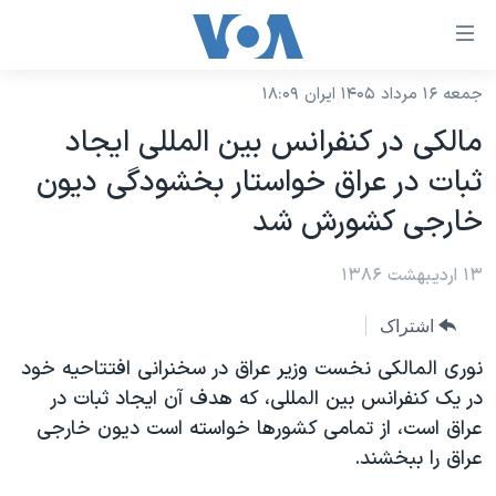
ینکهای
ابل
سترسی
جمعه ۱۶ مرداد ۱۴۰۵ ایران ۱۸:۰۹
خانه
هش
مالکی در کنفرانس بين المللی ايجاد
نسخه سبک وب‌سایت
ه
ثبات در عراق خواستار بخشودگی ديون
حتوای
موضوع ها
خارجی کشورش شد
صلی
برنامه های تلویزیونی
ایران
هش
۱۳ اردیبهشت ۱۳۸۶
جدول برنامه ها
ه
آمریکا
فحه
صفحه‌های ویژه
جهان
اشتراک
صلی
فرکانس‌های صدای آمریکا
ورزشی
جام جهانی ۲۰۲۶
نوری المالکی نخست وزير عراق در سخنرانی افتتاحيه خود
هش
پخش رادیویی
در يک کنفرانس بين المللی، که هدف آن ايجاد ثبات در
ه
گزیده‌ها
عملیات خشم حماسی
عراق است، از تمامی کشورها خواسته است ديون خارجی
ستجو
۲۵۰سالگی آمریکا
ویژه برنامه‌ها
یادگیری زبان انگلیسی
عراق را ببخشند.
ویدیوها
بایگانی برنامه‌های تلویزیونی