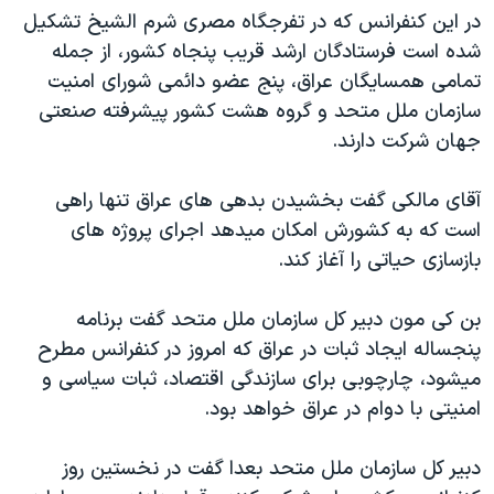
در اين کنفرانس که در تفرجگاه مصری شرم الشيخ تشکيل
دنبال کنید
مستندها
فرهنگ و زندگی
شده است فرستادگان ارشد قريب پنجاه کشور، از جمله
حقوق شهروندی
انتخابات ریاست جمهوری آمریکا ۲۰۲۴
تمامی همسايگان عراق، پنج عضو دائمی شورای امنيت
اقتصادی
حمله جمهوری اسلامی به اسرائیل
سازمان ملل متحد و گروه هشت کشور پيشرفته صنعتی
جهان شرکت دارند.
رمز مهسا
علم و فناوری
زبانهای مختلف
اسرائیل در جنگ
ورزش زنان در ایران
آقای مالکی گفت بخشيدن بدهی های عراق تنها راهی
گالری عکس
اعتراضات زن، زندگی، آزادی
است که به کشورش امکان ميدهد اجرای پروژه های
بازسازی حياتی را آغاز کند.
آرشیو پخش زنده
مجموعه مستندهای دادخواهی
تریبونال مردمی آبان ۹۸
بن کی مون دبير کل سازمان ملل متحد گفت برنامه
دادگاه حمید نوری
پنجساله ايجاد ثبات در عراق که امروز در کنفرانس مطرح
ميشود، چارچوبی برای سازندگی اقتصاد، ثبات سياسی و
چهل سال گروگان‌گیری
امنيتی با دوام در عراق خواهد بود.
قانون شفافیت دارائی کادر رهبری ایران
اعتراضات مردمی آبان ۹۸
دبير کل سازمان ملل متحد بعدا گفت در نخستين روز