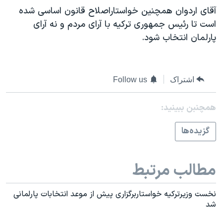
اسرائیل در جنگ
آقای اردوان همچنين خواستاراصلاح قانون اساسی شده
نرگس محمدی برنده جایزه نوبل صلح
است تا رئيس جمهوری ترکيه با آرای مردم و نه آرای
پارلمان انتخاب شود.
همایش محافظه‌کاران آمریکا «سی‌پک»
صفحه‌های ویژه
سفر پرزیدنت ترامپ به چین
اشتراک
Follow us
همچنبن ببینید:
گزيده‌ها
مطالب مرتبط
نخست وزيرترکيه خواستاربرگزاری پيش از موعد انتخابات پارلمانی
شد