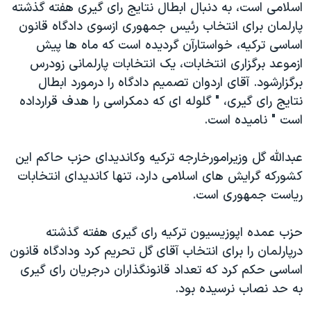
اسلامی است، به دنبال ابطال نتايج رای گيری هفته گذشته
دنبال کنید
مستندها
فرهنگ و زندگی
پارلمان برای انتخاب رئيس جمهوری ازسوی دادگاه قانون
حقوق شهروندی
انتخابات ریاست جمهوری آمریکا ۲۰۲۴
اساسی ترکيه، خواستارآن گرديده است که ماه ها پيش
ازموعد برگزاری انتخابات، يک انتخابات پارلمانی زودرس
اقتصادی
حمله جمهوری اسلامی به اسرائیل
برگزارشود. آقای اردوان تصميم دادگاه را درمورد ابطال
رمز مهسا
علم و فناوری
نتايج رای گيری، " گلوله ای که دمکراسی را هدف قرارداده
زبانهای مختلف
اسرائیل در جنگ
ورزش زنان در ایران
است " ناميده است.
گالری عکس
اعتراضات زن، زندگی، آزادی
عبدالله گل وزيرامورخارجه ترکيه وکانديدای حزب حاکم اين
آرشیو پخش زنده
مجموعه مستندهای دادخواهی
کشورکه گرايش های اسلامی دارد، تنها کانديدای انتخابات
تریبونال مردمی آبان ۹۸
رياست جمهوری است.
دادگاه حمید نوری
حزب عمده اپوزيسيون ترکيه رای گيری هفته گذشته
چهل سال گروگان‌گیری
درپارلمان را برای انتخاب آقای گل تحريم کرد ودادگاه قانون
قانون شفافیت دارائی کادر رهبری ایران
اساسی حکم کرد که تعداد قانونگذاران درجريان رای گيری
به حد نصاب نرسيده بود.
اعتراضات مردمی آبان ۹۸