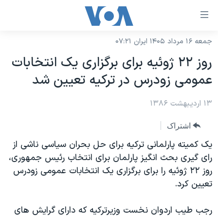
ینکهای
ابل
سترسی
جمعه ۱۶ مرداد ۱۴۰۵ ایران ۰۷:۲۱
خانه
هش
روز ۲۲ ژوئيه برای برگزاری يک انتخابات
نسخه سبک وب‌سایت
ه
عمومی زودرس در ترکيه تعيين شد
حتوای
موضوع ها
صلی
۱۳ اردیبهشت ۱۳۸۶
برنامه های تلویزیونی
ایران
هش
جدول برنامه ها
ه
آمریکا
اشتراک
فحه
صفحه‌های ویژه
جهان
يک کميته پارلمانی ترکيه برای حل بحران سياسی ناشی از
صلی
فرکانس‌های صدای آمریکا
رای گيری بحث انگيز پارلمان برای انتخاب رئيس جمهوری،
ورزشی
جام جهانی ۲۰۲۶
هش
روز ۲۲ ژوئيه را برای برگزاری يک انتخابات عمومی زودرس
پخش رادیویی
ه
گزیده‌ها
عملیات خشم حماسی
تعيين کرد.
ستجو
۲۵۰سالگی آمریکا
ویژه برنامه‌ها
یادگیری زبان انگلیسی
رجب طيب اردوان نخست وزيرترکيه که دارای گرايش های
ویدیوها
بایگانی برنامه‌های تلویزیونی