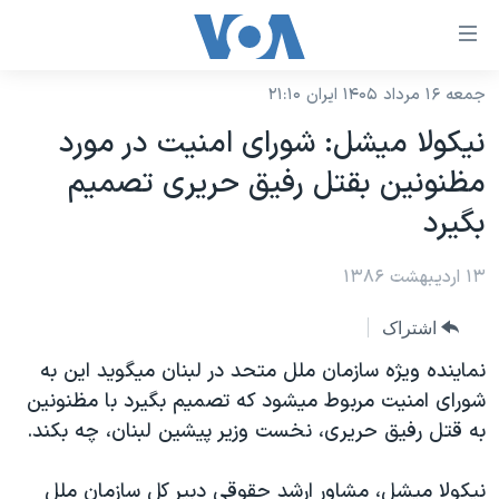
ینکهای
ابل
سترسی
جمعه ۱۶ مرداد ۱۴۰۵ ایران ۲۱:۱۰
خانه
هش
نيکولا ميشل: شورای امنيت در مورد
نسخه سبک وب‌سایت
ه
مظنونين بقتل رفيق حريری تصميم
حتوای
موضوع ها
بگيرد
صلی
برنامه های تلویزیونی
ایران
هش
۱۳ اردیبهشت ۱۳۸۶
جدول برنامه ها
ه
آمریکا
فحه
صفحه‌های ویژه
جهان
اشتراک
صلی
فرکانس‌های صدای آمریکا
ورزشی
جام جهانی ۲۰۲۶
نماینده ویژه سازمان ملل متحد در لبنان میگوید این به
هش
پخش رادیویی
شورای امنیت مربوط میشود که تصمیم بگیرد با مظنونين
ه
گزیده‌ها
عملیات خشم حماسی
به قتل رفیق حریری، نخست وزیر پیشین لبنان، چه بکند.
ستجو
۲۵۰سالگی آمریکا
ویژه برنامه‌ها
یادگیری زبان انگلیسی
ویدیوها
بایگانی برنامه‌های تلویزیونی
نیکولا میشل، مشاور ارشد حقوقی دبیر کل سازمان ملل