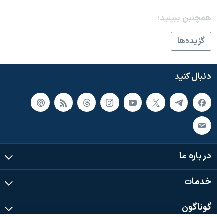
اسرائیل در جنگ
همچنبن ببینید:
نرگس محمدی برنده جایزه نوبل صلح
همایش محافظه‌کاران آمریکا «سی‌پک»
گزيده‌ها
صفحه‌های ویژه
سفر پرزیدنت ترامپ به چین
دنبال کنید
در باره ما
خدمات
گوناگون