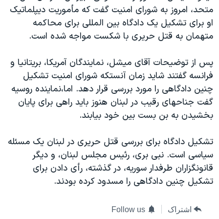
متحد، امروز به شورای امنیت گفت که مأموریت دیپلماتیک
دنبال کنید
مستندها
فرهنگ و زندگی
او برای تشکیل یک دادگاه بین المللی برای محاکمه
حقوق شهروندی
انتخابات ریاست جمهوری آمریکا ۲۰۲۴
متهمان به قتل حریری با شکست مواجه شده است.
اقتصادی
حمله جمهوری اسلامی به اسرائیل
پس از توضیحات آقای میشل، نمایندگان آمریکا، بریتانیا و
رمز مهسا
علم و فناوری
زبانهای مختلف
فرانسه گفتند شاید زمان آنستکه شورای امنیت تشکیل
اسرائیل در جنگ
ورزش زنان در ایران
چنین دادگاهی را مورد بررسی قرار دهد. اما،نماینده روسیه
گالری عکس
اعتراضات زن، زندگی، آزادی
گفت جناحهای رقیب در لبنان هنوز باید راهی برای پایان
بخشیدن به بن بست بین خود بیابند.
آرشیو پخش زنده
مجموعه مستندهای دادخواهی
تریبونال مردمی آبان ۹۸
تشکیل دادگاه برای بررسی قتل حریری در لبنان یک مسئله
دادگاه حمید نوری
سیاسی است. نبی بری، رئیس مجلس لبنان، و دیگر
قانونگزاران طرفدار سوریه، در گذشته، رأی دادن برای
چهل سال گروگان‌گیری
تشکیل چنین دادگاهی را مسدود کرده بودند.
قانون شفافیت دارائی کادر رهبری ایران
اعتراضات مردمی آبان ۹۸
اشتراک
Follow us