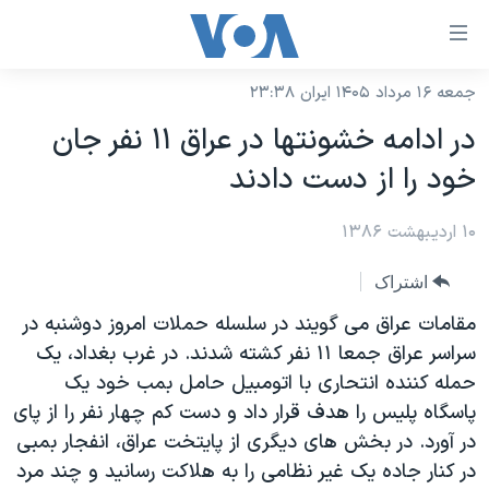
ینکهای
ابل
سترسی
جمعه ۱۶ مرداد ۱۴۰۵ ایران ۲۳:۳۸
خانه
هش
در ادامه خشونتها در عراق ۱۱ نفر جان
نسخه سبک وب‌سایت
ه
خود را از دست دادند
حتوای
موضوع ها
صلی
۱۰ اردیبهشت ۱۳۸۶
برنامه های تلویزیونی
ایران
هش
جدول برنامه ها
ه
آمریکا
اشتراک
فحه
صفحه‌های ویژه
جهان
مقامات عراق می گويند در سلسله حملات امروز دوشنبه در
صلی
فرکانس‌های صدای آمریکا
سراسر عراق جمعا ۱۱ نفر کشته شدند. در غرب بغداد، يک
ورزشی
جام جهانی ۲۰۲۶
هش
حمله کننده انتحاری با اتومبيل حامل بمب خود يک
پخش رادیویی
ه
گزیده‌ها
عملیات خشم حماسی
پاسگاه پليس را هدف قرار داد و دست کم چهار نفر را از پای
ستجو
۲۵۰سالگی آمریکا
ویژه برنامه‌ها
در آورد. در بخش های ديگری از پايتخت عراق، انفجار بمبی
یادگیری زبان انگلیسی
در کنار جاده يک غير نظامی را به هلاکت رسانيد و چند مرد
ویدیوها
بایگانی برنامه‌های تلویزیونی