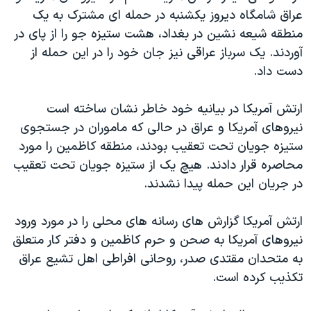
اسرائیل در جنگ
عراق شامگاه ديروز يکشنبه در حمله ای مشترک به يک
نرگس محمدی برنده جایزه نوبل صلح
منطقه شيعه نشين در بغداد، هشت ستيزه جو را از پای در
آوردند. يک سرباز عراقی نيز جان خود را در اين حمله از
همایش محافظه‌کاران آمریکا «سی‌پک»
دست داد.
صفحه‌های ویژه
سفر پرزیدنت ترامپ به چین
ارتش آمريکا در بيانيه خود خاطر نشان ساخته است
نيروهای آمريکا و عراق در حالی که ماموران در جستجوی
ستيزه جويان تحت تعقيب بودند، منطقه کاظمين را مورد
محاصره قرار دادند. هيچ يک از ستيزه جويان تحت تعقيب
در جريان اين حمله پيدا نشدند.
ارتش آمريکا گزارش های رسانه های محلی را در مورد ورود
نيروهای آمريکا به صحن و حرم کاظمين و دفتر کار متعلق
به متحدان مقتدی صدر، روحانی افراطی اهل تشيع عراق
تکذيب کرده است.