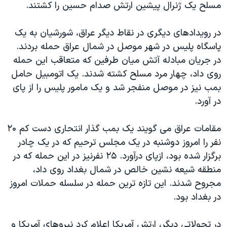
مسلح يک ژنرال پيشين ارتش صدام حسين را کشتند.
دنبال کنید
مستندها
فرهنگ و زندگی
حقوق شهروندی
انتخابات ریاست جمهوری آمریکا ۲۰۲۴
در رويدادهای ديگری در نقاط ديگر عراق، شورشيان به يک
پاسگاه پليس در شهر موصل در شمال عراق حمله بردند.
اقتصادی
حمله جمهوری اسلامی به اسرائیل
در جريان مبادله آتش ميان طرفين که متعاقب اين حمله
رمز مهسا
علم و فناوری
روی داد، چهار مرد مسلح کشته شدند. يک اتومبيل حامل
زبانهای مختلف
اسرائیل در جنگ
ورزش زنان در ایران
بمب نيز در موصل منفجر شد و يک مامور پليس را از پای
در آورد.
گالری عکس
اعتراضات زن، زندگی، آزادی
آرشیو پخش زنده
مجموعه مستندهای دادخواهی
مقامات عراق می گويند يک بمب گذار انتحاری دست کم ۲۰
تریبونال مردمی آبان ۹۸
نفر را امروز دوشنبه در يک مجلس ترحيم که در يک چادر
برگزار شده بود، ازپای درآورد. ۲۵ نفرنيز در اين حمله که در
دادگاه حمید نوری
منطقه شيعه نشين خالص در شمال بغداد روی داد،
چهل سال گروگان‌گیری
مجروح شدند. اين تازه ترين حمله در سلسله حملات امروز
قانون شفافیت دارائی کادر رهبری ایران
در بغداد بود.
اعتراضات مردمی آبان ۹۸
در تحولاتی ديگر، ارتش آمريکا اعلام کرد نيروهای آمريکا و