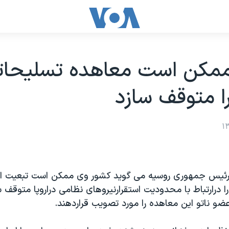
ممکن است معاهده تسليحات
را متوقف سازد
 رئيس جمهوری روسيه می گويد کشور وی ممکن است تبعيت ا
 درارتباط با محدوديت استقرارنيروهای نظامی دراروپا متوقف س
ضو ناتو اين معاهده را مورد تصويب قراردهند.