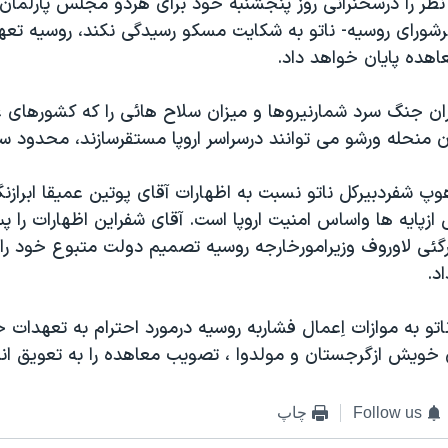
نظر را درسخنرانی روز پنجشنبه خود برای هردو مجلس پارلمان ر
شورای روسيه- ناتو به شکايت مسکو رسيدگی نکند، روسيه تعه
اهده پايان خواهد داد.
ان جنگ سرد شمارنيروها و ميزان سلاح هائی را که کشورهای 
ن منحله ورشو می توانند درسراسر اروپا مستقرسازند، محدود س
وپ شفردبيرکل ناتو نسبت به اظهارات آقای پوتين عميقا ابرازن
ازپايه ها واساس امنيت اروپا است. آقای شفراين اظهارات را پ
گئی لاوروف وزيرامورخارجه روسيه تصميم دولت متبوع خود را 
د.
و به موازات اِعمال فشاربه روسيه درمورد احترام به تعهدات 
خويش ازگرجستان و مولدوا ، تصويب معاهده را به تعويق اندا
Follow us
چاپ