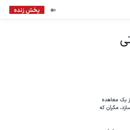
پخش زنده
ی
ز يک معاهده
ازد، مگرآن که