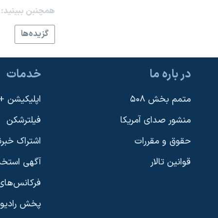
همچنبن ببینید:
نرگس محمدی برنده جایزه نوبل صلح
همایش محافظه‌کاران آمریکا «سی‌پک»
گزيده‌ها
صفحه‌های ویژه
سفر پرزیدنت ترامپ به چین
در باره ما
خدمات
متمم بخش ۵۰۸
اپلیکیشن +VOA
منشور صدای آمریکا
فیلترشکن
حقوق و مقررات
اشتراک خبرن
قوانین تالار
آگهی استخد
فرکانس‌های 
پخش رادیو