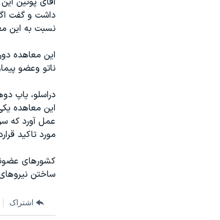
آقای پوتين اين 
مستندها
فرهنگ و زندگی
داشت و گفت اگر
حقوق شهروندی
انتخابات ریاست جمهوری آمریکا ۲۰۲۴
نسبت به اين مع
اقتصادی
حمله جمهوری اسلامی به اسرائیل
اين معاهده دور
رمز مهسا
علم و فناوری
ناتو وعضو پيما
اسرائیل در جنگ
ورزش زنان در ایران
گالری عکس
اعتراضات زن، زندگی، آزادی
دراسلو، ياپ دوه
اين معاهده يکی 
آرشیو پخش زنده
مجموعه مستندهای دادخواهی
عمل آورد که سر
تریبونال مردمی آبان ۹۸
مورد تاکيد قراردا
دادگاه حمید نوری
کشورهای عضونات
چهل سال گروگان‌گیری
ساختن نيروهای 
قانون شفافیت دارائی کادر رهبری ایران
اعتراضات مردمی آبان ۹۸
اشتراک
اسرائیل در جنگ