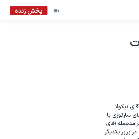
پخش زنده
ت
ای نيکولا
ای سارکوزی با
د ۲۵ درصد ده رقيب ديگر منجمله آقای
ر برابر يکديگر