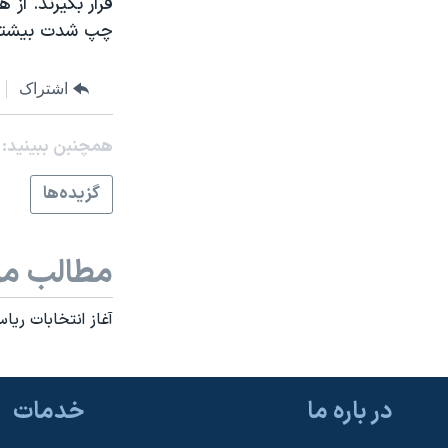
قرار بگيرند. از
مستندها
فرهنگ و زندگی
چپ شدت بيشتر
حقوق شهروندی
انتخابات ریاست جمهوری آمریکا ۲۰۲۴
اقتصادی
حمله جمهوری اسلامی به اسرائیل
اشتراک
رمز مهسا
علم و فناوری
همچنبن ببینید:
اسرائیل در جنگ
ورزش زنان در ایران
گالری عکس
اعتراضات زن، زندگی، آزادی
گزيده‌ها
آرشیو پخش زنده
مجموعه مستندهای دادخواهی
تریبونال مردمی آبان ۹۸
مطالب مر
دادگاه حمید نوری
آغاز انتخابات ريا
چهل سال گروگان‌گیری
قانون شفافیت دارائی کادر رهبری ایران
اعتراضات مردمی آبان ۹۸
در باره ما
خدمات
اسرائیل در جنگ