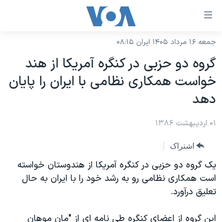
ینکهای
ابل
سترسی
جمعه ۱۶ مرداد ۱۴۰۵ ایران ۰۸:۱۵
خانه
هش
گروه دو حزبی در کنگره آمریکا از هند
نسخه سبک وب‌سایت
ه
خواست همکاری نظامی با ایران را پایان
حتوای
موضوع ها
دهد
صلی
برنامه های تلویزیونی
ایران
هش
۰۱ اردیبهشت ۱۳۸۶
جدول برنامه ها
ه
آمریکا
فحه
صفحه‌های ویژه
جهان
اشتراک
صلی
فرکانس‌های صدای آمریکا
ورزشی
جام جهانی ۲۰۲۶
يک گروه دو حزبی در کنگره آمريکا از هندوستان خواسته
هش
پخش رادیویی
است همکاری نظامی رو به رشد خود را با ايران به حال
ه
گزیده‌ها
عملیات خشم حماسی
تعليق درآورد.
ستجو
۲۵۰سالگی آمریکا
ویژه برنامه‌ها
یادگیری زبان انگلیسی
ویدیوها
بایگانی برنامه‌های تلویزیونی
اين گروه از اعضای کنگره طی نامه ای از "مان موهان