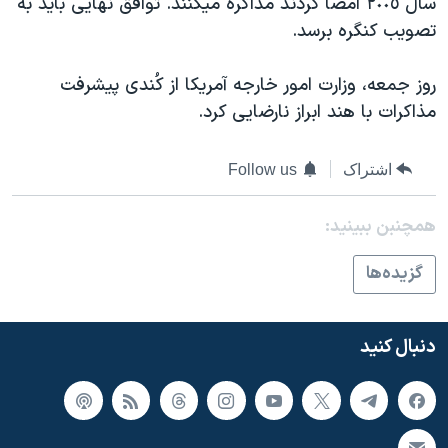
سال ٢٠٠٥ امضا کردند مذاکره ميکنند. توافق نهايی بايد به
اسرائیل در جنگ
تصويب کنگره برسد.
نرگس محمدی برنده جایزه نوبل صلح
همایش محافظه‌کاران آمریکا «سی‌پک»
روز جمعه، وزارت امور خارجه آمريکا از کُندی پيشرفت
مذاکرات با هند ابراز نارضايی کرد.
صفحه‌های ویژه
سفر پرزیدنت ترامپ به چین
اشتراک
Follow us
همچنبن ببینید:
گزيده‌ها
دنبال کنید