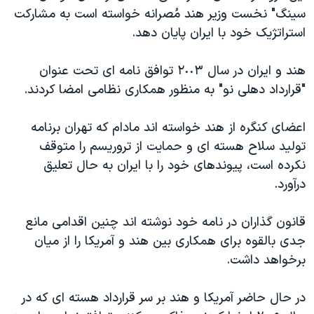
سينگ" نخست وزير هند مُصرانه خواسته است به مشارکت
دنبال کنید
مستندها
فرهنگ و زندگی
استراتژيک خود با ايران پايان دهد.
حقوق شهروندی
انتخابات ریاست جمهوری آمریکا ۲۰۲۴
اقتصادی
حمله جمهوری اسلامی به اسرائیل
هند و ايران در سال ٢٠٠٣ توافق نامه ای تحت عنوان
"قرارداد دهلی نو" به منظور همکاری نظامی امضا کردند.
رمز مهسا
علم و فناوری
زبانهای مختلف
اسرائیل در جنگ
ورزش زنان در ایران
اعضای کنگره از هند خواسته اند مادام که تهران برنامه
گالری عکس
اعتراضات زن، زندگی، آزادی
توليد سلاح هسته ای و حمايت از تروريسم را متوقف
نکرده است، پيوندهای خود را با ايران به حال تعليق
آرشیو پخش زنده
مجموعه مستندهای دادخواهی
درآورد.
تریبونال مردمی آبان ۹۸
دادگاه حمید نوری
قانون گذاران در نامه خود نوشته اند چنين اقدامی مانع
جدی بالقوه برای همکاری بين هند و آمريکا را از ميان
چهل سال گروگان‌گیری
برخواهد داشت.
قانون شفافیت دارائی کادر رهبری ایران
اعتراضات مردمی آبان ۹۸
در حال حاضر آمريکا و هند بر سر قرارداد هسته ای که در