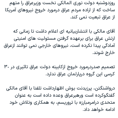
روزدوشنبه دولت نوری المالکی نخست وزيرعراق را متهم
دنبال کنید
مستندها
فرهنگ و زندگی
ساخت که از اراده مردم عراق درمورد خروج نيروهای آمريکا
حقوق شهروندی
انتخابات ریاست جمهوری آمریکا ۲۰۲۴
از عراق تبعيت نمی کند.
اقتصادی
حمله جمهوری اسلامی به اسرائیل
آقای مالکی با انتشاربيانيه ای اعلام داشت تا زمانی که
رمز مهسا
علم و فناوری
ارتش عراق برای برعهده گرفتن مسئوليت های امنيتی
زبانهای مختلف
اسرائیل در جنگ
ورزش زنان در ایران
آمادگی پيدا نکرده است، نيروهای خارجی نمی توانند ازعراق
خارج شوند.
گالری عکس
اعتراضات زن، زندگی، آزادی
آرشیو پخش زنده
مجموعه مستندهای دادخواهی
تصميم صدردرمورد خروج ازکابينه دولت عراق تاثيری در ٣٠
تریبونال مردمی آبان ۹۸
کرسی اين گروه درپارلمان عراق ندارد.
دادگاه حمید نوری
درواشنگتن، پرزيدنت بوش اظهارداشت تلفنا با آقای مالکی
چهل سال گروگان‌گیری
گفتگوکرده است ورهبرعراق وعده داده است به عنوان
قانون شفافیت دارائی کادر رهبری ایران
متحدی درامرمبارزه با تروريسم، به همکاری وتلاش خود
ادامه خواهد داد.
اعتراضات مردمی آبان ۹۸