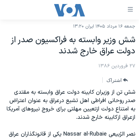
ینکهای
ابل
سترسی
جمعه ۱۶ مرداد ۱۴۰۵ ایران ۱۳:۲۰
خانه
هش
شش وزير وابسته به فراکسيون صدر از
نسخه سبک وب‌سایت
ه
دولت عراق خارج شدند
حتوای
موضوع ها
صلی
۲۷ فروردین ۱۳۸۶
برنامه های تلویزیونی
ایران
هش
جدول برنامه ها
ه
آمریکا
اشتراک
فحه
صفحه‌های ویژه
جهان
شش تن از وزيران کابينه دولت عراق وابسته به مقتدی
صلی
فرکانس‌های صدای آمریکا
صدر روحانی افراطی اهل تشيع درعراق به عنوان اعتراض
ورزشی
جام جهانی ۲۰۲۶
هش
به امتناع دولت ازتعيين مهلتی برای خروج نيروهای آمريکا
پخش رادیویی
ه
گزیده‌ها
عملیات خشم حماسی
ازعراق ازکابينه خارج شدند.
ستجو
۲۵۰سالگی آمریکا
ویژه برنامه‌ها
یادگیری زبان انگلیسی
نصر الرُبيعی Nassar al-Rubaie يکی از قانونگذاران عراق
ویدیوها
بایگانی برنامه‌های تلویزیونی