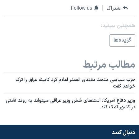
اسرائیل در جنگ
اشتراک
Follow us
نرگس محمدی برنده جایزه نوبل صلح
همایش محافظه‌کاران آمریکا «سی‌پک»
همچنبن ببینید:
صفحه‌های ویژه
گزيده‌ها
سفر پرزیدنت ترامپ به چین
مطالب مرتبط
حزب سياسی متحد مقتدی الصدر اعلام کرد کابينه عراق را ترک
خواهد گفت
وزير دفاع آمريکا: استعفای شش وزير عراقی ميتواند به روند آشتی
در کشور کمک کند
دنبال کنید