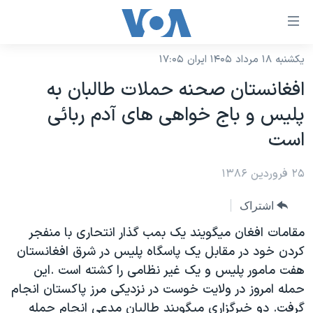
ینکهای
ابل
سترسی
یکشنبه ۱۸ مرداد ۱۴۰۵ ایران ۱۷:۰۵
خانه
هش
افغانستان صحنه حملات طالبان به
نسخه سبک وب‌سایت
ه
پليس و باج خواهی های آدم ربائی
حتوای
موضوع ها
است
صلی
برنامه های تلویزیونی
ایران
هش
۲۵ فروردین ۱۳۸۶
جدول برنامه ها
ه
آمریکا
فحه
صفحه‌های ویژه
جهان
اشتراک
صلی
فرکانس‌های صدای آمریکا
ورزشی
جام جهانی ۲۰۲۶
مقامات افغان ميگويند يک بمب گذار انتحاری با منفجر
هش
پخش رادیویی
کردن خود در مقابل يک پاسگاه پليس در شرق افغانستان
ه
گزیده‌ها
عملیات خشم حماسی
هفت مامور پليس و يک غير نظامی را کشته است .اين
ستجو
۲۵۰سالگی آمریکا
ویژه برنامه‌ها
یادگیری زبان انگلیسی
حمله امروز در ولايت خوست در نزديکی مرز پاکستان انجام
ویدیوها
بایگانی برنامه‌های تلویزیونی
گرفت. دو خبرگزاری ميگويند طالبان مدعی انجام حمله