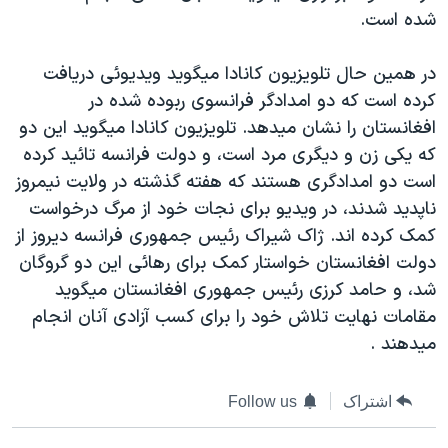
شده است.
دنبال کنید
مستندها
فرهنگ و زندگی
حقوق شهروندی
انتخابات ریاست جمهوری آمریکا ۲۰۲۴
در همين حال تلويزيون کانادا ميگويد ويديوئی دريافت
اقتصادی
حمله جمهوری اسلامی به اسرائیل
کرده است که دو امدادگر فرانسوی ربوده شده در
افغانستان را نشان ميدهد. تلويزيون کانادا ميگويد اين دو
رمز مهسا
علم و فناوری
زبانهای مختلف
که يکی زن و ديگری مرد است، و دولت فرانسه تائيد کرده
اسرائیل در جنگ
ورزش زنان در ایران
است دو امدادگری هستند که هفته گذشته در ولايت نيمروز
گالری عکس
اعتراضات زن، زندگی، آزادی
ناپديد شدند، در ويديو برای نجات خود از مرگ درخواست
کمک کرده اند. ژاک شيراک رئيس جمهوری فرانسه ديروز از
آرشیو پخش زنده
مجموعه مستندهای دادخواهی
دولت افغانستان خواستار کمک برای رهائی اين دو گروگان
تریبونال مردمی آبان ۹۸
شد، و حامد کرزی رئيس جمهوری افغانستان ميگويد
دادگاه حمید نوری
مقامات نهايت تلاش خود را برای کسب آزادی آنان انجام
ميدهند .
چهل سال گروگان‌گیری
قانون شفافیت دارائی کادر رهبری ایران
اشتراک
Follow us
اعتراضات مردمی آبان ۹۸