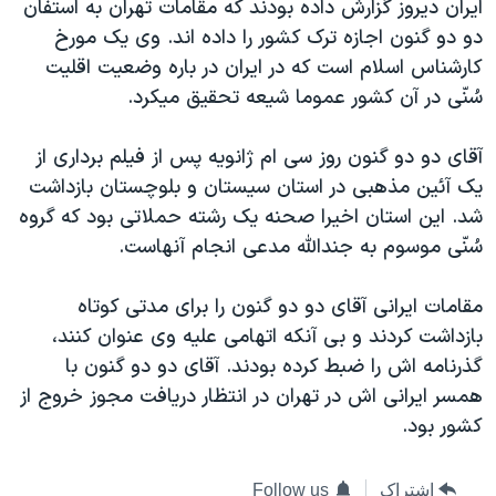
ايران ديروز گزارش داده بودند که مقامات تهران به استفان
دنبال کنید
مستندها
فرهنگ و زندگی
دو دو گنون اجازه ترک کشور را داده اند. وی يک مورخ
حقوق شهروندی
انتخابات ریاست جمهوری آمریکا ۲۰۲۴
کارشناس اسلام است که در ايران در باره وضعيت اقليت
سُنّی در آن کشور عموما شيعه تحقيق ميکرد.
اقتصادی
حمله جمهوری اسلامی به اسرائیل
رمز مهسا
علم و فناوری
آقای دو دو گنون روز سی ام ژانويه پس از فيلم برداری از
زبانهای مختلف
اسرائیل در جنگ
ورزش زنان در ایران
يک آئين مذهبی در استان سيستان و بلوچستان بازداشت
شد. اين استان اخيرا صحنه يک رشته حملاتی بود که گروه
گالری عکس
اعتراضات زن، زندگی، آزادی
سُنّی موسوم به جندالله مدعی انجام آنهاست.
آرشیو پخش زنده
مجموعه مستندهای دادخواهی
تریبونال مردمی آبان ۹۸
مقامات ايرانی آقای دو دو گنون را برای مدتی کوتاه
بازداشت کردند و بی آنکه اتهامی عليه وی عنوان کنند،
دادگاه حمید نوری
گذرنامه اش را ضبط کرده بودند. آقای دو دو گنون با
چهل سال گروگان‌گیری
همسر ايرانی اش در تهران در انتظار دريافت مجوز خروج از
قانون شفافیت دارائی کادر رهبری ایران
کشور بود.
اعتراضات مردمی آبان ۹۸
اشتراک
Follow us