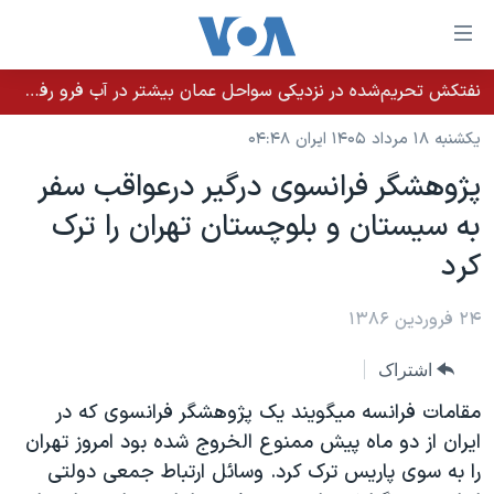
ینکهای
ابل
سترسی
نفتکش تحریم‌شده در نزدیکی سواحل عمان بیشتر در آب فرو رفت؛ نشت نفت ادامه دارد
خانه
هش
یکشنبه ۱۸ مرداد ۱۴۰۵ ایران ۰۴:۴۸
نسخه سبک وب‌سایت
ه
پژوهشگر فرانسوی درگير درعواقب سفر
حتوای
موضوع ها
به سيستان و بلوچستان تهران را ترک
صلی
برنامه های تلویزیونی
ایران
هش
کرد
جدول برنامه ها
ه
آمریکا
فحه
صفحه‌های ویژه
۲۴ فروردین ۱۳۸۶
جهان
صلی
فرکانس‌های صدای آمریکا
ورزشی
جام جهانی ۲۰۲۶
هش
اشتراک
پخش رادیویی
ه
گزیده‌ها
عملیات خشم حماسی
مقامات فرانسه ميگويند يک پژوهشگر فرانسوی که در
ستجو
۲۵۰سالگی آمریکا
ویژه برنامه‌ها
ايران از دو ماه پيش ممنوع الخروج شده بود امروز تهران
یادگیری زبان انگلیسی
را به سوی پاريس ترک کرد. وسائل ارتباط جمعی دولتی
ویدیوها
بایگانی برنامه‌های تلویزیونی