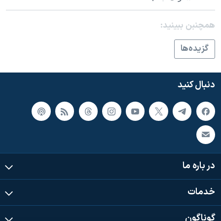
اسرائیل در جنگ
نرگس محمدی برنده جایزه نوبل صلح
همچنبن ببینید:
همایش محافظه‌کاران آمریکا «سی‌پک»
گزيده‌ها
صفحه‌های ویژه
سفر پرزیدنت ترامپ به چین
دنبال کنید
در باره ما
خدمات
گوناگون