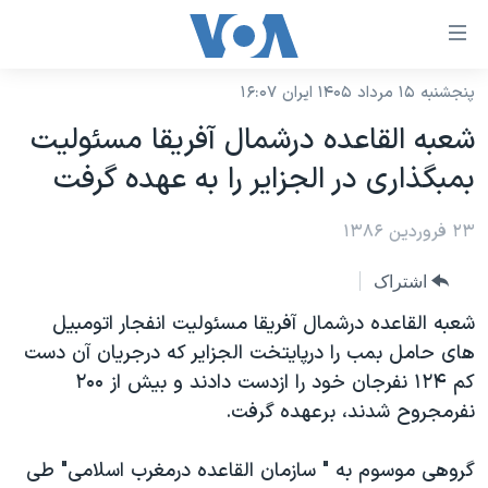
ینکهای
ابل
سترسی
پنجشنبه ۱۵ مرداد ۱۴۰۵ ایران ۱۶:۰۷
خانه
هش
شعبه القاعده درشمال آفريقا مسئولیت
نسخه سبک وب‌سایت
ه
بمبگذاری در الجزایر را به عهده گرفت
حتوای
موضوع ها
صلی
۲۳ فروردین ۱۳۸۶
برنامه های تلویزیونی
ایران
هش
جدول برنامه ها
ه
آمریکا
اشتراک
فحه
صفحه‌های ویژه
جهان
شعبه القاعده درشمال آفريقا مسئوليت انفجار اتومبيل
صلی
فرکانس‌های صدای آمریکا
های حامل بمب را درپايتخت الجزاير که درجريان آن دست
ورزشی
جام جهانی ۲۰۲۶
هش
کم ۱۲۴ نفرجان خود را ازدست دادند و بيش از ۲۰۰
پخش رادیویی
ه
گزیده‌ها
عملیات خشم حماسی
نفرمجروح شدند، برعهده گرفت.
ستجو
۲۵۰سالگی آمریکا
ویژه برنامه‌ها
یادگیری زبان انگلیسی
گروهی موسوم به " سازمان القاعده درمغرب اسلامی" طی
ویدیوها
بایگانی برنامه‌های تلویزیونی