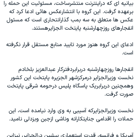
بيانيه ای که دراينترنت منتشرساخت، مسئوليت اين حمله را
دنبال کنید
مستندها
فرهنگ و زندگی
برعهده گرفت. اين گروه با انتشارعکس هائی ادعا کرد که
حقوق شهروندی
انتخابات ریاست جمهوری آمریکا ۲۰۲۴
عکس ها متعلق به سه بمب گذارانتحاری است که مسئول
انفجارهای روزچهارشنبه پايتخت الجزايرهستند.
اقتصادی
حمله جمهوری اسلامی به اسرائیل
رمز مهسا
علم و فناوری
ادعای اين گروه هنوز مورد تاييد منابع مستقل قرار نگرفته
زبانهای مختلف
اسرائیل در جنگ
ورزش زنان در ایران
است.
گالری عکس
اعتراضات زن، زندگی، آزادی
انفجارها روزچهارشنبه دربرابردفترکار عبدالعزيز بلخادم
آرشیو پخش زنده
مجموعه مستندهای دادخواهی
نخست وزيرالجزاير درمرکزشهر الجزيره پايتخت اين کشور
تریبونال مردمی آبان ۹۸
وهمچنين دربرابريک پاسگاه پليس درحومه شرقی پايتخت
صورت گرفت.
دادگاه حمید نوری
چهل سال گروگان‌گیری
نخست وزيرالجزايرکه آسيبی به وی وارد نيامده است، اين
قانون شفافیت دارائی کادر رهبری ایران
حملات را اقدامی جنايتکارانه وناشی ازجبن وبزدلی ناميد.
اعتراضات مردمی آبان ۹۸
آمريکا و فرانسه، قدرت استعماری پيشين درالجزاير، نيزاين