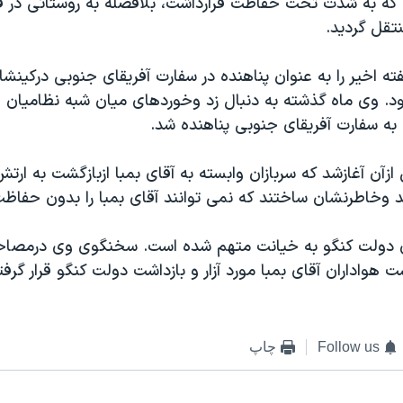
که به شدت تحت حفاظت قرارداشت، بلافصله به روستائی در فا
تقل گرديد.
ته اخير را به عنوان پناهنده در سفارت آفريقای جنوبی درکينش
ود. وی ماه گذشته به دنبال زد وخوردهای ميان شبه نظاميان وف
به سفارت آفريقای جنوبی پناهنده شد.
زآن آغازشد که سربازان وابسته به آقای بمبا ازبازگشت به ارت
د وخاطرنشان ساختند که نمی توانند آقای بمبا را بدون حفاظت
ی دولت کنگو به خيانت متهم شده است. سخنگوی وی درمصاحب
ت هواداران آقای بمبا مورد آزار و بازداشت دولت کنگو قرار گرفته
Follow us
چاپ