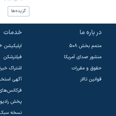
نرگس محمدی برنده جایزه نوبل صلح
گزيده‌ها
همایش محافظه‌کاران آمریکا «سی‌پک»
صفحه‌های ویژه
در باره ما
خدمات
سفر پرزیدنت ترامپ به چین
متمم بخش ۵۰۸
اپلیکیشن +VOA
منشور صدای آمریکا
فیلترشکن
حقوق و مقررات
اشتراک خبرن
قوانین تالار
آگهی استخد
فرکانس‌های 
پخش رادیو
یادگیری زبان انگلیسی
نسخه سبک 