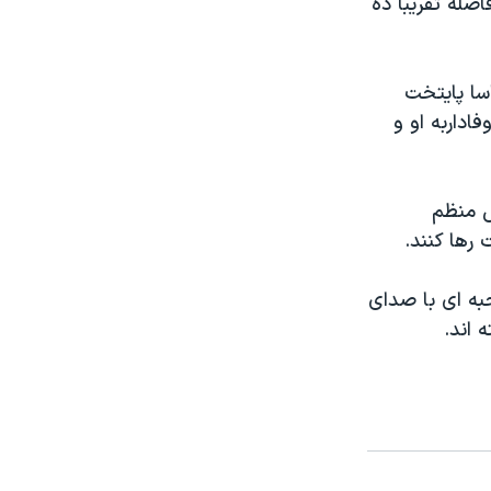
صله تقريبا ده
اسا پايتخت
اداربه او و
ش منظم
 رها کنند.
ه ای با صدای
 اند.