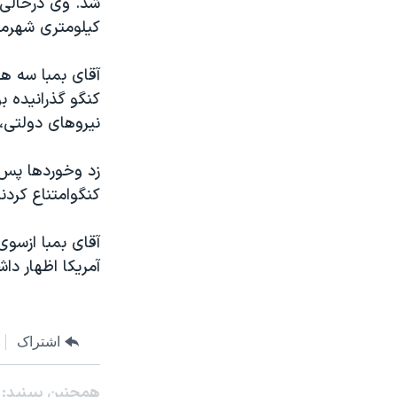
شد. وی درحالی 
مستندها
فرهنگ و زندگی
کيلومتری شهرمن
حقوق شهروندی
انتخابات ریاست جمهوری آمریکا ۲۰۲۴
اقتصادی
حمله جمهوری اسلامی به اسرائیل
آقای بمبا سه هف
کنگو گذرانيده ب
رمز مهسا
علم و فناوری
نيروهای دولتی، 
اسرائیل در جنگ
ورزش زنان در ایران
گالری عکس
اعتراضات زن، زندگی، آزادی
زد وخوردها پس ا
کنگوامتناع کردن
آرشیو پخش زنده
مجموعه مستندهای دادخواهی
تریبونال مردمی آبان ۹۸
آقای بمبا ازسو
دادگاه حمید نوری
آمريکا اظهار داش
چهل سال گروگان‌گیری
قانون شفافیت دارائی کادر رهبری ایران
اشتراک
اعتراضات مردمی آبان ۹۸
اسرائیل در جنگ
همچنبن ببینید: