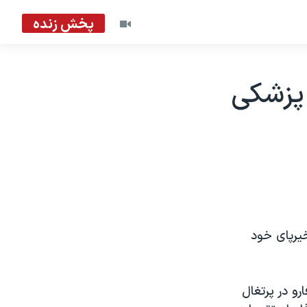
پخش زنده
 پزشکی
يرپای خود
رو در پرتغال