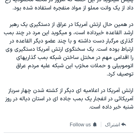
دنبال کنید
مستندها
فرهنگ و زندگی
داد از يک وانت مملو از مواد منفجره استفاده شده بود.
حقوق شهروندی
انتخابات ریاست جمهوری آمریکا ۲۰۲۴
در همين حال ارتش آمريکا در عراق از دستگيری يک رهبر
اقتصادی
حمله جمهوری اسلامی به اسرائیل
ارشد القاعده خبرداده است، و ميگويد اين مرد در چند بمب
رمز مهسا
علم و فناوری
گذاری مرگبار دست داشته و با چند عضو ديگر القاعده در
زبانهای مختلف
ارتباط بوده است. يک سخنگوی ارتش آمريکا دستگيری وی
اسرائیل در جنگ
ورزش زنان در ایران
را اقدامی مهم در مختل ساختن شبکه بمب گذاريهای
گالری عکس
اعتراضات زن، زندگی، آزادی
اتوموبيلی و حملات مخرّب اين شبکه عليه مردم عراق
آرشیو پخش زنده
مجموعه مستندهای دادخواهی
توصيف کرد.
تریبونال مردمی آبان ۹۸
ارتش آمريکا در اعلاميه ای ديگر از کشته شدن چهار سرباز
دادگاه حمید نوری
آمريکائی در انفجار يک بمب جاده ای در استان دياله در روز
چهل سال گروگان‌گیری
شنبه خبر داده است.
قانون شفافیت دارائی کادر رهبری ایران
اشتراک
Follow us
اعتراضات مردمی آبان ۹۸