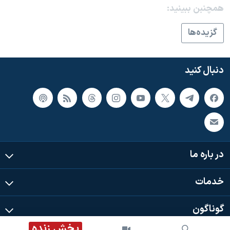
اسرائیل در جنگ
همچنبن ببینید:
نرگس محمدی برنده جایزه نوبل صلح
گزيده‌ها
همایش محافظه‌کاران آمریکا «سی‌پک»
صفحه‌های ویژه
دنبال کنید
سفر پرزیدنت ترامپ به چین
در باره ما
خدمات
گوناگون
پخش زنده