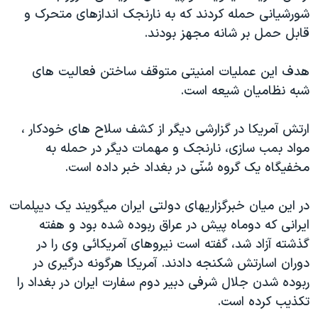
شورشيانی حمله کردند که به نارنجک اندازهای متحرک و
دنبال کنید
مستندها
فرهنگ و زندگی
قابل حمل بر شانه مجهز بودند.
حقوق شهروندی
انتخابات ریاست جمهوری آمریکا ۲۰۲۴
اقتصادی
حمله جمهوری اسلامی به اسرائیل
هدف اين عمليات امنيتی متوقف ساختن فعاليت های
شبه نظاميان شيعه است.
رمز مهسا
علم و فناوری
زبانهای مختلف
اسرائیل در جنگ
ورزش زنان در ایران
ارتش آمريکا در گزارشی ديگر از کشف سلاح های خودکار ،
گالری عکس
اعتراضات زن، زندگی، آزادی
مواد بمب سازی، نارنجک و مهمات ديگر در حمله به
مخفيگاه يک گروه سُنّی در بغداد خبر داده است.
آرشیو پخش زنده
مجموعه مستندهای دادخواهی
تریبونال مردمی آبان ۹۸
در اين ميان خبرگزاريهای دولتی ايران ميگويند يک ديپلمات
دادگاه حمید نوری
ايرانی که دوماه پيش در عراق ربوده شده بود و هفته
گذشته آزاد شد، گفته است نيروهای آمريکائی وی را در
چهل سال گروگان‌گیری
دوران اسارتش شکنجه دادند. آمريکا هرگونه درگيری در
قانون شفافیت دارائی کادر رهبری ایران
ربوده شدن جلال شرفی دبير دوم سفارت ايران در بغداد را
اعتراضات مردمی آبان ۹۸
تکذيب کرده است.