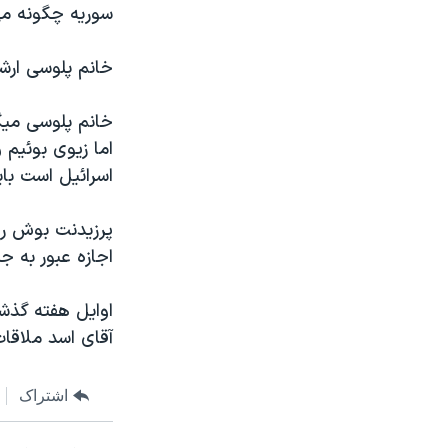
سوريه چگونه می
نرگس محمدی برنده جایزه نوبل صلح
همایش محافظه‌کاران آمریکا «سی‌پک»
خانم پلوسی ارشد
صفحه‌های ویژه
خانم پلوسی ميگو
سفر پرزیدنت ترامپ به چین
اما زيوی بوئيم و
اسرائيل است باي
پرزيدنت بوش رو
اجازه عبور به ج
اوايل هفته گذش
آقای اسد ملاقات
اشتراک