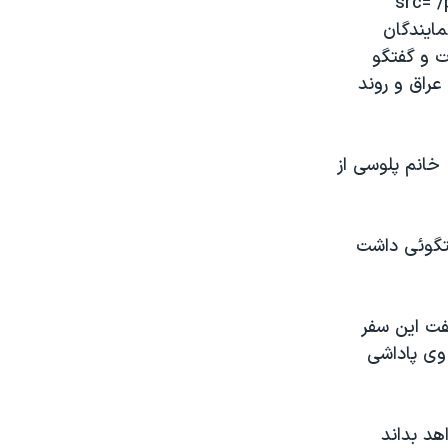
src="
س مجلس نمايندگان
ت و گفتگو
عراق و روند
خانم پلوسی از
فتگوئی داشت
فت اين سفر
وی پاداشی
هد بداند