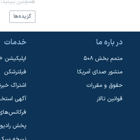
همچنبن ببینید:
گزيده‌ها
در باره ما
خدمات
متمم بخش ۵۰۸
اپلیکیشن +VOA
منشور صدای آمریکا
فیلترشکن
حقوق و مقررات
اشتراک خبرن
قوانین تالار
آگهی استخد
فرکانس‌های 
پخش رادیو
یادگیری زبان انگلیسی
نسخه سبک 