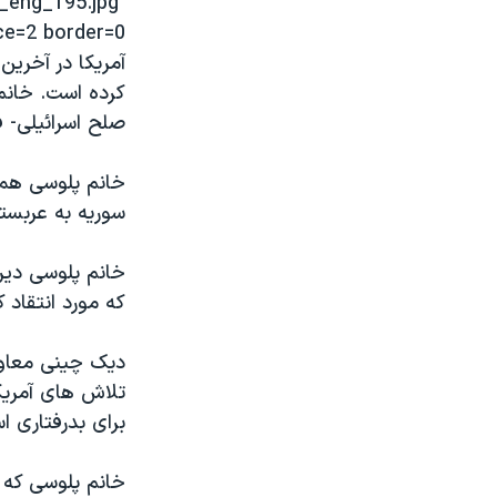
_eng_195.jpg"
مستندها
فرهنگ و زندگی
حقوق شهروندی
انتخابات ریاست جمهوری آمریکا ۲۰۲۴
آمريکا در آخري
اقتصادی
حمله جمهوری اسلامی به اسرائیل
کرده است. خانم 
صلح اسرائيلی- ف
رمز مهسا
علم و فناوری
اسرائیل در جنگ
ورزش زنان در ایران
خانم پلوسی همچ
گالری عکس
اعتراضات زن، زندگی، آزادی
سوريه به عربست
آرشیو پخش زنده
مجموعه مستندهای دادخواهی
خانم پلوسی دير
تریبونال مردمی آبان ۹۸
که مورد انتقاد 
دادگاه حمید نوری
ديک چينی معاون
چهل سال گروگان‌گیری
تلاش های آمريک
قانون شفافیت دارائی کادر رهبری ایران
برای بدرفتاری ا
اعتراضات مردمی آبان ۹۸
خانم پلوسی که د
اسرائیل در جنگ