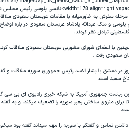
/persian/images/ap_us_pelosi_saudi_al_Jubeir_5apr06
width=178 align=right vspace=2 border=0>نانسی پلوسی رئي
ن مرحله سفرش به خاورميانه با مقامات عربستان سعودی ملاقا
پلوسی و ملک عبدالله پادشاه عربستان سعودی در باره اوضاع 
لسطينی تبادل نظر کردند.
نين با اعضای شورای مشورتی عربستان سعودی ملاقات کرد. 
ان سعودی رفت .
وز در دمشق با بشار الاسد رئيس جمهوری سوريه ملاقات و گ
کاخ سفيد است.
 رياست جمهوری آمريکا به شبکه خبری راديوی ای بی سی گ
ا برای منزوی ساختن رهبر سوريه را تضعيف ميکند، و به گفته 
ست.
اشتن تماس و گفتگو با سوريه را مهم ميداند گفته بود ميخوا