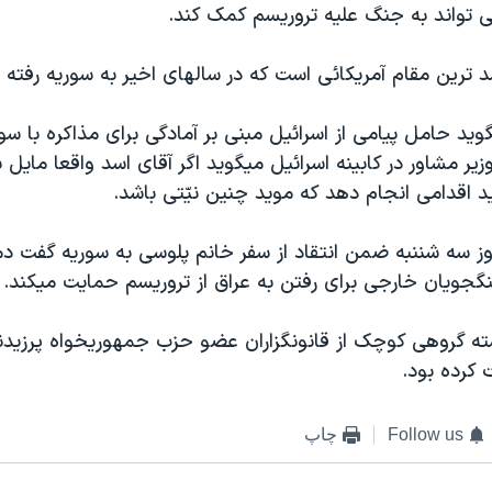
 تواند به جنگ عليه تروريسم کمک کند.
 ترين مقام آمريکائی است که در سالهای اخير به سوريه رفته 
يد حامل پيامی از اسرائيل مبنی بر آمادگی برای مذاکره با سو
زير مشاور در کابينه اسرائيل ميگويد اگر آقای اسد واقعا مايل 
د اقدامی انجام دهد که مويد چنين نيّتی باشد.
ز سه شننبه ضمن انتقاد از سفر خانم پلوسی به سوريه گفت د
نگجويان خارجی برای رفتن به عراق از تروريسم حمايت ميکند.
ته گروهی کوچک از قانونگزاران عضو حزب جمهوريخواه پرزيدن
 کرده بود.
Follow us
چاپ