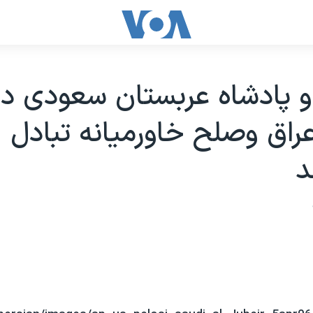
 پادشاه عربستان سعودی در 
راق وصلح خاورميانه تبادل
د